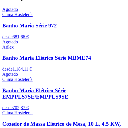
Agotado
Clima Hostelería
Banho Maria Série 972
desde
881,66 €
Agotado
Arilex
Banho Maria Elétrico Série MBME74
desde
1.184,11 €
Agotado
Clima Hostelería
Banho Maria Elétrico Série
EMPPLS7SE/EMPPLS9SE
desde
702,87 €
Clima Hostelería
Cozedor de Massa Elétrico de Mesa, 10 L, 4.5 KW,