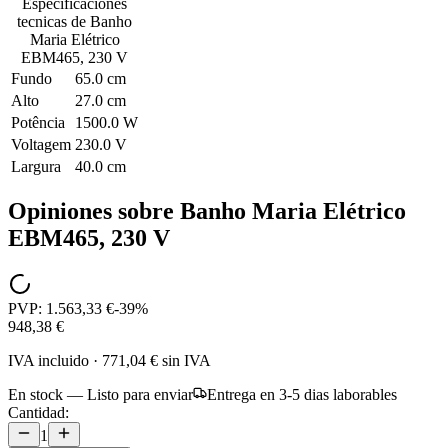
Especificaciones
tecnicas de
Banho
Maria Elétrico
EBM465, 230 V
Fundo
65.0 cm
Alto
27.0 cm
Potência
1500.0 W
Voltagem
230.0 V
Largura
40.0 cm
Opiniones sobre
Banho Maria Elétrico
EBM465, 230 V
PVP:
1.563,33 €
-
39
%
948,38 €
IVA incluido
·
771,04 €
sin IVA
En stock — Listo para enviar
Entrega en 3-5 dias laborables
Cantidad:
1