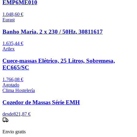
EMP6ME010
1.048,60 €
Eurast
Banho Maria, 2 x 230 / 50Hz, 30811617
1.635,44 €
Arilex
Cuece-massas Elétrico, 25 Litros, Sobremesa,
EC665/SC
1.766,08 €
Agotado
Clima Hostelería
Cozedor de Massas Série EMH
desde
821,87 €
Envio gratis