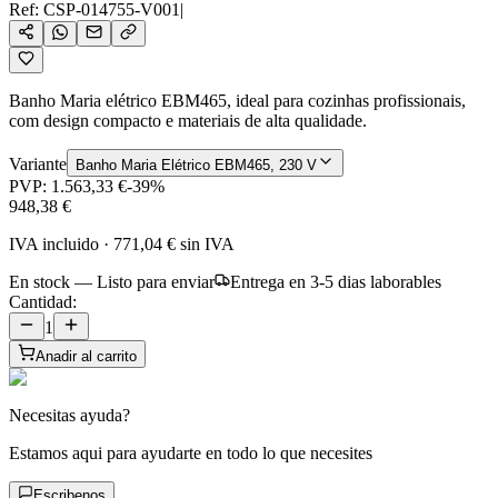
Ref:
CSP-014755-V001
|
Banho Maria elétrico EBM465, ideal para cozinhas profissionais,
com design compacto e materiais de alta qualidade.
Variante
Banho Maria Elétrico EBM465, 230 V
PVP:
1.563,33 €
-
39
%
948,38 €
IVA incluido
·
771,04 €
sin IVA
En stock — Listo para enviar
Entrega en 3-5 dias laborables
Cantidad:
1
Anadir al carrito
Necesitas ayuda?
Estamos aqui para ayudarte en todo lo que necesites
Escribenos