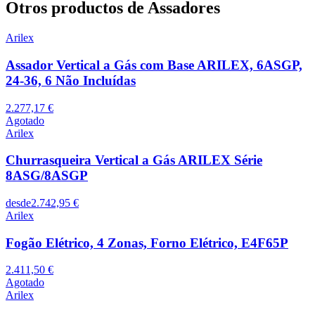
Otros productos de Assadores
Arilex
Assador Vertical a Gás com Base ARILEX, 6ASGP,
24-36, 6 Não Incluídas
2.277,17 €
Agotado
Arilex
Churrasqueira Vertical a Gás ARILEX Série
8ASG/8ASGP
desde
2.742,95 €
Arilex
Fogão Elétrico, 4 Zonas, Forno Elétrico, E4F65P
2.411,50 €
Agotado
Arilex