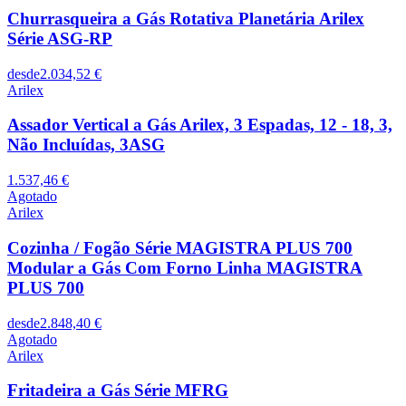
Churrasqueira a Gás Rotativa Planetária Arilex
Série ASG-RP
desde
2.034,52 €
Arilex
Assador Vertical a Gás Arilex, 3 Espadas, 12 - 18, 3,
Não Incluídas, 3ASG
1.537,46 €
Agotado
Arilex
Cozinha / Fogão Série MAGISTRA PLUS 700
Modular a Gás Com Forno Linha MAGISTRA
PLUS 700
desde
2.848,40 €
Agotado
Arilex
Fritadeira a Gás Série MFRG