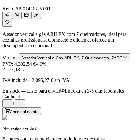
Ref:
CSP-014567-V001
|
Assador vertical a gás ARILEX com 7 queimadores, ideal para
cozinhas profissionais. Compacto e eficiente, oferece um
desempenho excepcional.
Variante
Assador Vertical a Gás ARILEX, 7 Queimadores, 7ASG
PVP:
4.302,54 €
-
40
%
2.577,18 €
IVA incluido
·
2.095,27 €
sin IVA
En stock — Listo para enviar
Entrega en 3-5 dias laborables
Cantidad:
1
Anadir al carrito
Necesitas ayuda?
Estamos aqui para ayudarte en todo lo que necesites