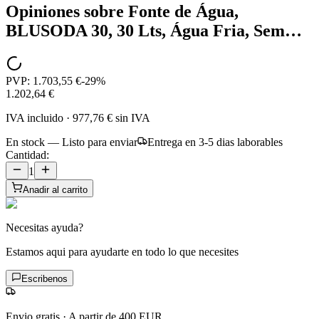
Opiniones sobre
Fonte de Água,
BLUSODA 30, 30 Lts, Água Fria, Sem…
PVP:
1.703,55 €
-
29
%
1.202,64 €
IVA incluido
·
977,76 €
sin IVA
En stock — Listo para enviar
Entrega en 3-5 dias laborables
Cantidad:
1
Anadir al carrito
Necesitas ayuda?
Estamos aqui para ayudarte en todo lo que necesites
Escribenos
Envio gratis
·
A partir de 400 EUR