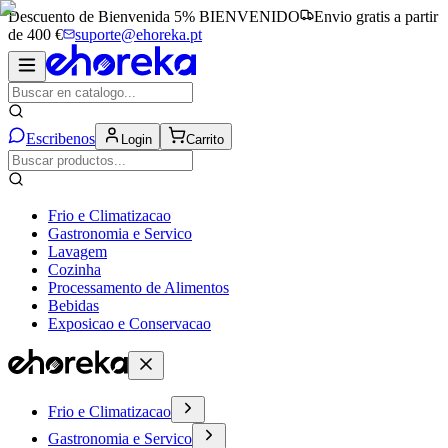
Descuento de Bienvenida 5%
BIENVENIDO
Envio gratis a partir
de 400 €
suporte@ehoreka.pt
Escribenos
Login
Carrito
Frio e Climatizacao
Gastronomia e Servico
Lavagem
Cozinha
Processamento de Alimentos
Bebidas
Exposicao e Conservacao
Frio e Climatizacao
Gastronomia e Servico