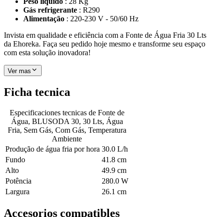
Peso líquido
: 28 Kg
Gás refrigerante
: R290
Alimentação
: 220-230 V - 50/60 Hz
Invista em qualidade e eficiência com a Fonte de Água Fria 30 Lts
da Ehoreka. Faça seu pedido hoje mesmo e transforme seu espaço
com esta solução inovadora!
Ver mas
Ficha tecnica
Especificaciones tecnicas de
Fonte de
Água, BLUSODA 30, 30 Lts, Água
Fria, Sem Gás, Com Gás, Temperatura
Ambiente
Produção de água fria por hora
30.0 L/h
Fundo
41.8 cm
Alto
49.9 cm
Potência
280.0 W
Largura
26.1 cm
Accesorios compatibles