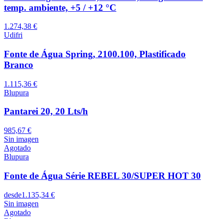
temp. ambiente, +5 / +12 °C
1.274,38 €
Udifri
Fonte de Água Spring, 2100.100, Plastificado
Branco
1.115,36 €
Blupura
Pantarei 20, 20 Lts/h
985,67 €
Sin imagen
Agotado
Blupura
Fonte de Água Série REBEL 30/SUPER HOT 30
desde
1.135,34 €
Sin imagen
Agotado