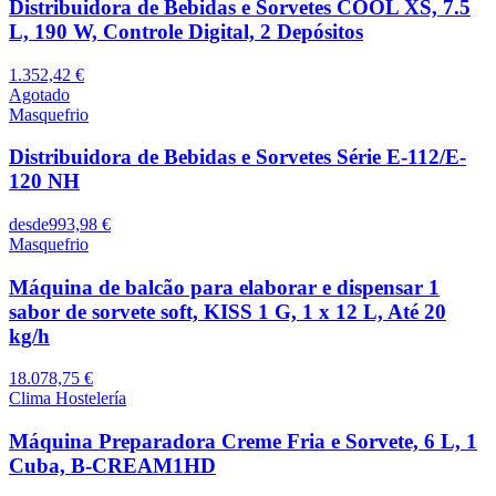
Distribuidora de Bebidas e Sorvetes COOL XS, 7.5
L, 190 W, Controle Digital, 2 Depósitos
1.352,42 €
Agotado
Masquefrio
Distribuidora de Bebidas e Sorvetes Série E-112/E-
120 NH
desde
993,98 €
Masquefrio
Máquina de balcão para elaborar e dispensar 1
sabor de sorvete soft, KISS 1 G, 1 x 12 L, Até 20
kg/h
18.078,75 €
Clima Hostelería
Máquina Preparadora Creme Fria e Sorvete, 6 L, 1
Cuba, B-CREAM1HD