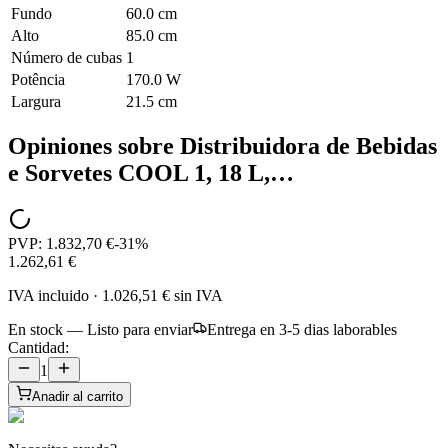
Fundo
60.0 cm
Alto
85.0 cm
Número de cubas
1
Potência
170.0 W
Largura
21.5 cm
Opiniones sobre
Distribuidora de Bebidas
e Sorvetes COOL 1, 18 L,…
PVP:
1.832,70 €
-
31
%
1.262,61 €
IVA incluido
·
1.026,51 €
sin IVA
En stock — Listo para enviar
Entrega en 3-5 dias laborables
Cantidad:
1
Anadir al carrito