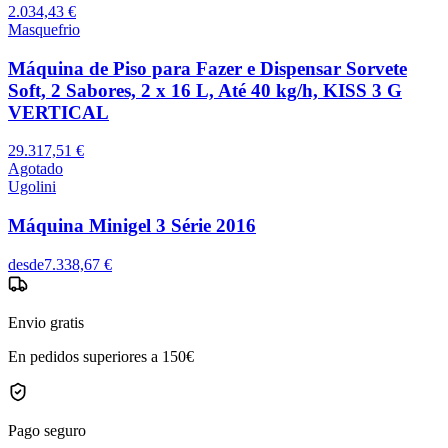
2.034,43 €
Masquefrio
Máquina de Piso para Fazer e Dispensar Sorvete
Soft, 2 Sabores, 2 x 16 L, Até 40 kg/h, KISS 3 G
VERTICAL
29.317,51 €
Agotado
Ugolini
Máquina Minigel 3 Série 2016
desde
7.338,67 €
Envio gratis
En pedidos superiores a 150€
Pago seguro