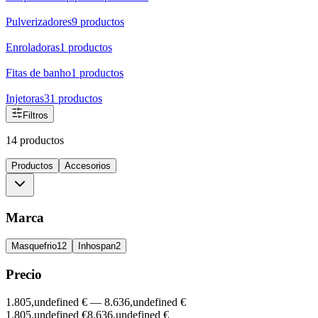
Pulverizadores
9
productos
Enroladoras
1
productos
Fitas de banho
1
productos
Injetoras
31
productos
Filtros
14 productos
Productos
Accesorios
Marca
Masquefrio
12
Inhospan
2
Precio
1.805,undefined €
—
8.636,undefined €
1.805,undefined €
8.636,undefined €