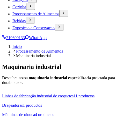
Cozinha
Processamento de Alimentos
Bebidas
Exposicao e Conservacao
219600133
WhatsApp
Inicio
Processamento de Alimentos
Maquinaria industrial
Maquinaria industrial
Descubra nossa
maquinaria industrial especializada
projetada para
durabilidade.
Linhas de fabricação industrial de croquetes
11
productos
Drageadoras
1
productos
Máquinas de pipoca
4
productos