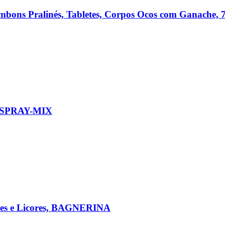
Bombons Pralinés, Tabletes, Corpos Ocos com Ganache, 
x, SPRAY-MIX
opes e Licores, BAGNERINA