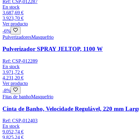
Ref:
CSP-012287
En stock
3.687,69 €
3.923,70 €
Ver producto
-
6
%
Pulverizadores
Masquefrio
Pulverizador SPRAY JELTOP, 1100 W
Ref:
CSP-012289
En stock
3.971,72 €
4.231,20 €
Ver producto
-
8
%
Fitas de banho
Masquefrio
Cinta de Banho, Velocidade Regulável, 220 mm Lar
Ref:
CSP-012403
En stock
9.052,74 €
9.825,24 €