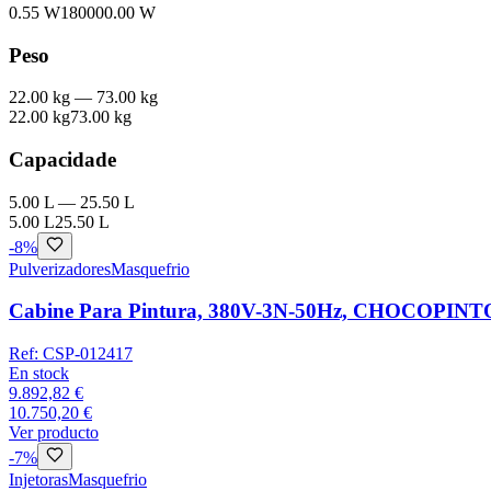
0.55 W
180000.00 W
Peso
22.00 kg
—
73.00 kg
22.00 kg
73.00 kg
Capacidade
5.00 L
—
25.50 L
5.00 L
25.50 L
-
8
%
Pulverizadores
Masquefrio
Cabine Para Pintura, 380V-3N-50Hz, CHOCOPINT
Ref:
CSP-012417
En stock
9.892,82 €
10.750,20 €
Ver producto
-
7
%
Injetoras
Masquefrio