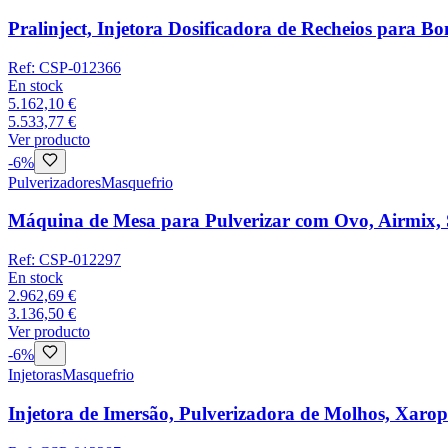
Pralinject, Injetora Dosificadora de Recheios para 
Ref:
CSP-012366
En stock
5.162,10 €
5.533,77 €
Ver producto
-
6
%
Pulverizadores
Masquefrio
Máquina de Mesa para Pulverizar com Ovo, Airmi
Ref:
CSP-012297
En stock
2.962,69 €
3.136,50 €
Ver producto
-
6
%
Injetoras
Masquefrio
Injetora de Imersão, Pulverizadora de Molhos, Xar