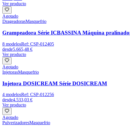
Ver producto
Agotado
Drageadoras
Masquefrio
Grampeadora Série ICBASSINA Máquina pralinado
8
modelos
Ref:
CSP-012405
desde
5.665,48 €
Ver producto
Agotado
Injetoras
Masquefrio
Injetora DOSICREAM Série DOSICREAM
4
modelos
Ref:
CSP-012256
desde
4.533,03 €
Ver producto
Agotado
Pulverizadores
Masquefrio