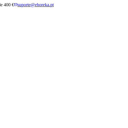
 de 400 €
suporte@ehoreka.pt