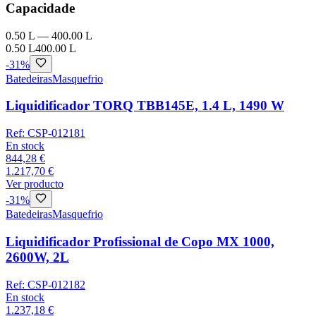
Capacidade
0.50 L
—
400.00 L
0.50 L
400.00 L
-
31
%
Batedeiras
Masquefrio
Liquidificador TORQ TBB145E, 1.4 L, 1490 W
Ref:
CSP-012181
En stock
844,28 €
1.217,70 €
Ver producto
-
31
%
Batedeiras
Masquefrio
Liquidificador Profissional de Copo MX 1000,
2600W, 2L
Ref:
CSP-012182
En stock
1.237,18 €