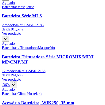
Agotado
Batedeiras
Masquefrio
Batedeira Série MLS
2
modelos
Ref:
CSP-012183
desde
301,57 €
Ver producto
Agotado
Batedeiras / Trituradores
Masquefrio
Batedeira Trituradora Série MICROMIX/MINI
MP/CMP/MP
12
modelos
Ref:
CSP-012186
desde
294,68 €
Ver producto
-
36
%
Agotado
Batedeiras
Clima Hostelería
Acessório Batedeira, WIK250, 35 mm