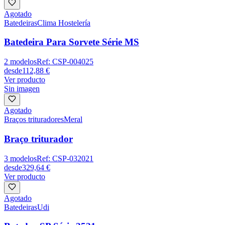
Agotado
Batedeiras
Clima Hostelería
Batedeira Para Sorvete Série MS
2
modelos
Ref:
CSP-004025
desde
112,88 €
Ver producto
Sin imagen
Agotado
Braços trituradores
Meral
Braço triturador
3
modelos
Ref:
CSP-032021
desde
329,64 €
Ver producto
Agotado
Batedeiras
Udi