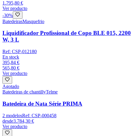
1.795,80 €
Ver producto
-
30
%
Batedeiras
Masquefrio
Liquidificador Profissional de Copo BLE 015, 2200
W, 3 L
Ref:
CSP-012180
En stock
395,84 €
565,80 €
Ver producto
Agotado
Batedeiras de chantilly
Telme
Batedeira de Nata Série PRIMA
2
modelos
Ref:
CSP-000458
desde
3.784,30 €
Ver producto