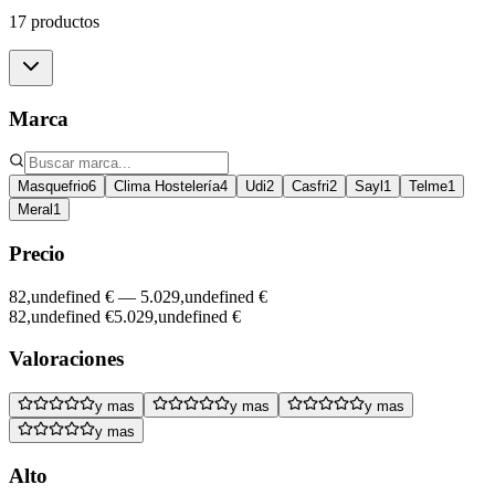
17 productos
Marca
Masquefrio
6
Clima Hostelería
4
Udi
2
Casfri
2
Sayl
1
Telme
1
Meral
1
Precio
82,undefined €
—
5.029,undefined €
82,undefined €
5.029,undefined €
Valoraciones
y mas
y mas
y mas
y mas
Alto