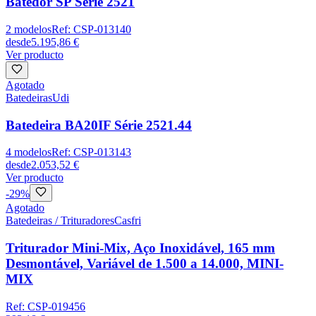
Batedor SP Série 2521
2
modelos
Ref:
CSP-013140
desde
5.195,86 €
Ver producto
Agotado
Batedeiras
Udi
Batedeira BA20IF Série 2521.44
4
modelos
Ref:
CSP-013143
desde
2.053,52 €
Ver producto
-
29
%
Agotado
Batedeiras / Trituradores
Casfri
Triturador Mini-Mix, Aço Inoxidável, 165 mm
Desmontável, Variável de 1.500 a 14.000, MINI-
MIX
Ref:
CSP-019456