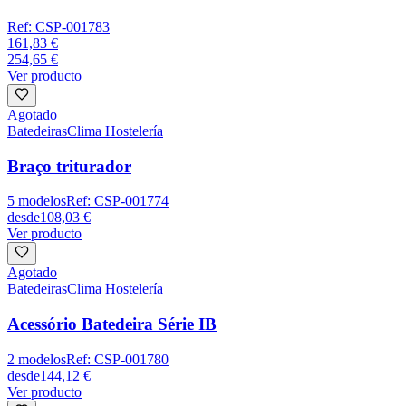
Ref:
CSP-001783
161,83 €
254,65 €
Ver producto
Agotado
Batedeiras
Clima Hostelería
Braço triturador
5
modelos
Ref:
CSP-001774
desde
108,03 €
Ver producto
Agotado
Batedeiras
Clima Hostelería
Acessório Batedeira Série IB
2
modelos
Ref:
CSP-001780
desde
144,12 €
Ver producto