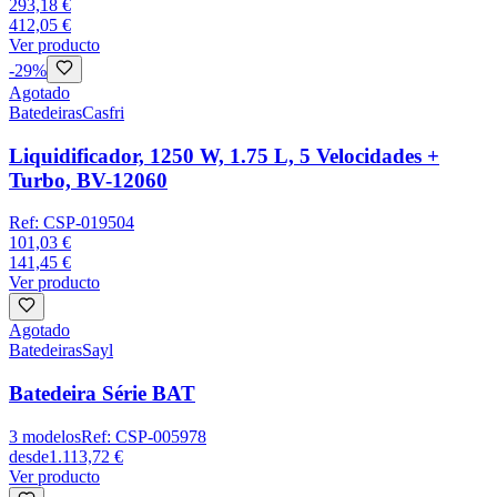
293,18 €
412,05 €
Ver producto
-
29
%
Agotado
Batedeiras
Casfri
Liquidificador, 1250 W, 1.75 L, 5 Velocidades +
Turbo, BV-12060
Ref:
CSP-019504
101,03 €
141,45 €
Ver producto
Agotado
Batedeiras
Sayl
Batedeira Série BAT
3
modelos
Ref:
CSP-005978
desde
1.113,72 €
Ver producto