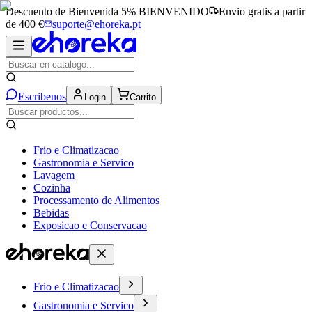
Descuento de Bienvenida 5%
BIENVENIDO
Envio gratis a partir
de 400 €
suporte@ehoreka.pt
Escribenos
Login
Carrito
Frio e Climatizacao
Gastronomia e Servico
Lavagem
Cozinha
Processamento de Alimentos
Bebidas
Exposicao e Conservacao
Frio e Climatizacao
Gastronomia e Servico