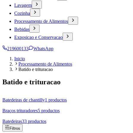
Lavagem
Cozinha
Processamento de Alimentos
Bebidas
Exposicao e Conservacao
219600133
WhatsApp
Inicio
Processamento de Alimentos
Batido e trituracao
Batido e trituracao
Batedeiras de chantilly
1
productos
Braços trituradores
5
productos
Batedeiras
33
productos
Filtros