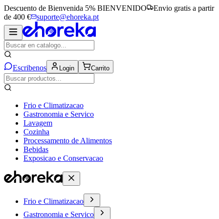
Descuento de Bienvenida 5%
BIENVENIDO
Envio gratis a partir
de 400 €
suporte@ehoreka.pt
Escribenos
Login
Carrito
Frio e Climatizacao
Gastronomia e Servico
Lavagem
Cozinha
Processamento de Alimentos
Bebidas
Exposicao e Conservacao
Frio e Climatizacao
Gastronomia e Servico