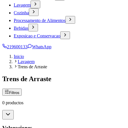
Lavagem
Cozinha
Processamento de Alimentos
Bebidas
Exposicao e Conservacao
219600133
WhatsApp
Inicio
Lavagem
Trens de Arraste
Trens de Arraste
Filtros
0 productos
Valoraciones