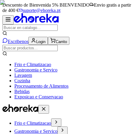
Descuento de Bienvenida 5%
BIENVENIDO
Envio gratis a partir
de 400 €
suporte@ehoreka.pt
Escribenos
Login
Carrito
Frio e Climatizacao
Gastronomia e Servico
Lavagem
Cozinha
Processamento de Alimentos
Bebidas
Exposicao e Conservacao
Frio e Climatizacao
Gastronomia e Servico