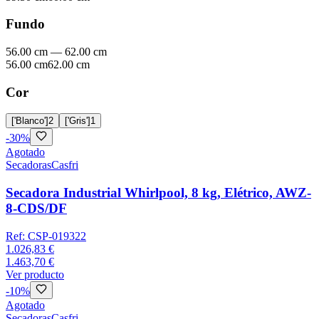
Fundo
56.00 cm
—
62.00 cm
56.00 cm
62.00 cm
Cor
['Blanco']
2
['Gris']
1
-
30
%
Agotado
Secadoras
Casfri
Secadora Industrial Whirlpool, 8 kg, Elétrico, AWZ-
8-CDS/DF
Ref:
CSP-019322
1.026,83 €
1.463,70 €
Ver producto
-
10
%
Agotado
Secadoras
Casfri