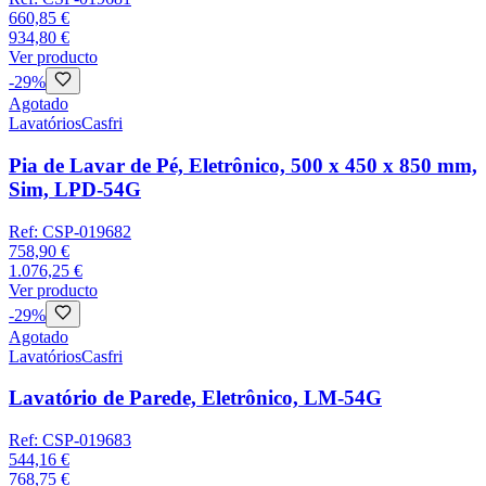
660,85 €
934,80 €
Ver producto
-
29
%
Agotado
Lavatórios
Casfri
Pia de Lavar de Pé, Eletrônico, 500 x 450 x 850 mm,
Sim, LPD-54G
Ref:
CSP-019682
758,90 €
1.076,25 €
Ver producto
-
29
%
Agotado
Lavatórios
Casfri
Lavatório de Parede, Eletrônico, LM-54G
Ref:
CSP-019683
544,16 €
768,75 €