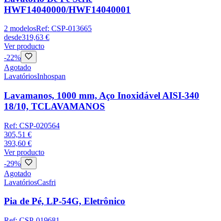
HWF14040000/HWF14040001
2
modelos
Ref:
CSP-013665
desde
319,63 €
Ver producto
-
22
%
Agotado
Lavatórios
Inhospan
Lavamanos, 1000 mm, Aço Inoxidável AISI-340
18/10, TCLAVAMANOS
Ref:
CSP-020564
305,51 €
393,60 €
Ver producto
-
29
%
Agotado
Lavatórios
Casfri
Pia de Pé, LP-54G, Eletrônico
Ref:
CSP-019681