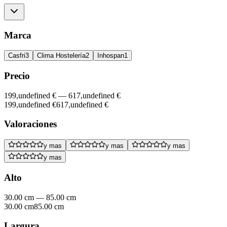
Marca
Casfri
3
Clima Hostelería
2
Inhospan
1
Precio
199,undefined €
—
617,undefined €
199,undefined €
617,undefined €
Valoraciones
y mas
y mas
y mas
y mas
Alto
30.00 cm
—
85.00 cm
30.00 cm
85.00 cm
Largura