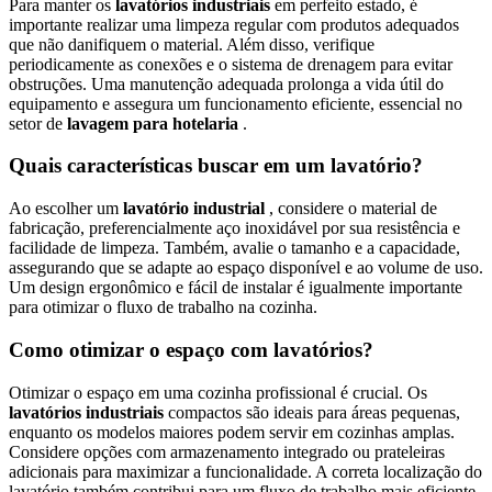
Para manter os
lavatórios industriais
em perfeito estado, é
importante realizar uma limpeza regular com produtos adequados
que não danifiquem o material. Além disso, verifique
periodicamente as conexões e o sistema de drenagem para evitar
obstruções. Uma manutenção adequada prolonga a vida útil do
equipamento e assegura um funcionamento eficiente, essencial no
setor de
lavagem para hotelaria
.
Quais características buscar em um lavatório?
Ao escolher um
lavatório industrial
, considere o material de
fabricação, preferencialmente aço inoxidável por sua resistência e
facilidade de limpeza. Também, avalie o tamanho e a capacidade,
assegurando que se adapte ao espaço disponível e ao volume de uso.
Um design ergonômico e fácil de instalar é igualmente importante
para otimizar o fluxo de trabalho na cozinha.
Como otimizar o espaço com lavatórios?
Otimizar o espaço em uma cozinha profissional é crucial. Os
lavatórios industriais
compactos são ideais para áreas pequenas,
enquanto os modelos maiores podem servir em cozinhas amplas.
Considere opções com armazenamento integrado ou prateleiras
adicionais para maximizar a funcionalidade. A correta localização do
lavatório também contribui para um fluxo de trabalho mais eficiente.