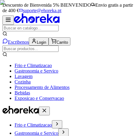
Descuento de Bienvenida 5%
BIENVENIDO
Envio gratis a partir
de 400 €
suporte@ehoreka.pt
Escribenos
Login
Carrito
Frio e Climatizacao
Gastronomia e Servico
Lavagem
Cozinha
Processamento de Alimentos
Bebidas
Exposicao e Conservacao
Frio e Climatizacao
Gastronomia e Servico