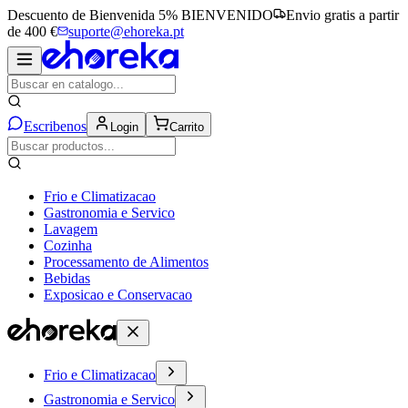
Descuento de Bienvenida 5%
BIENVENIDO
Envio gratis a partir
de 400 €
suporte@ehoreka.pt
Escribenos
Login
Carrito
Frio e Climatizacao
Gastronomia e Servico
Lavagem
Cozinha
Processamento de Alimentos
Bebidas
Exposicao e Conservacao
Frio e Climatizacao
Gastronomia e Servico