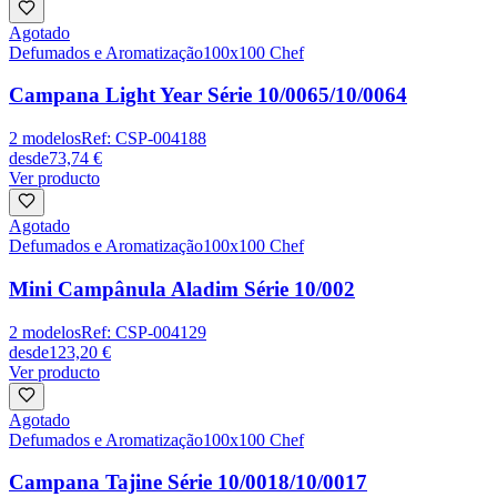
Agotado
Defumados e Aromatização
100x100 Chef
Campana Light Year Série 10/0065/10/0064
2
modelos
Ref:
CSP-004188
desde
73,74 €
Ver producto
Agotado
Defumados e Aromatização
100x100 Chef
Mini Campânula Aladim Série 10/002
2
modelos
Ref:
CSP-004129
desde
123,20 €
Ver producto
Agotado
Defumados e Aromatização
100x100 Chef
Campana Tajine Série 10/0018/10/0017