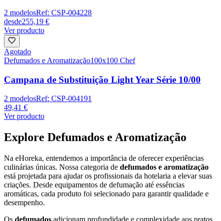
2
modelos
Ref:
CSP-004228
desde
255,19 €
Ver producto
Agotado
Defumados e Aromatização
100x100 Chef
Campana de Substituição Light Year Série 10/00
2
modelos
Ref:
CSP-004191
49,41 €
Ver producto
Explore Defumados e Aromatização
Na eHoreka, entendemos a importância de oferecer experiências
culinárias únicas. Nossa categoria de
defumados e aromatização
está projetada para ajudar os profissionais da hotelaria a elevar suas
criações. Desde equipamentos de defumação até essências
aromáticas, cada produto foi selecionado para garantir qualidade e
desempenho.
Os
defumados
adicionam profundidade e complexidade aos pratos,