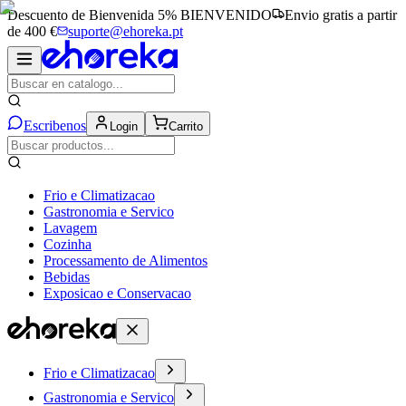
Descuento de Bienvenida 5%
BIENVENIDO
Envio gratis a partir
de 400 €
suporte@ehoreka.pt
Escribenos
Login
Carrito
Frio e Climatizacao
Gastronomia e Servico
Lavagem
Cozinha
Processamento de Alimentos
Bebidas
Exposicao e Conservacao
Frio e Climatizacao
Gastronomia e Servico