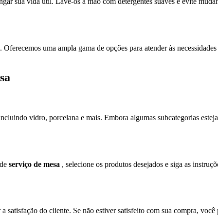
ongar sua vida útil. Lave-os à mão com detergentes suaves e evite mud
de. Oferecemos uma ampla gama de opções para atender às necessidades
sa
 incluindo vidro, porcelana e mais. Embora algumas subcategorias est
 de
serviço de mesa
, selecione os produtos desejados e siga as instr
 a satisfação do cliente. Se não estiver satisfeito com sua compra, vo