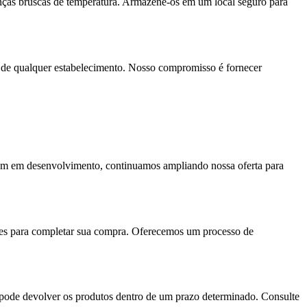
anças bruscas de temperatura. Armazene-os em um local seguro para
 de qualquer estabelecimento. Nosso compromisso é fornecer
ejam em desenvolvimento, continuamos ampliando nossa oferta para
uções para completar sua compra. Oferecemos um processo de
cê pode devolver os produtos dentro de um prazo determinado. Consulte