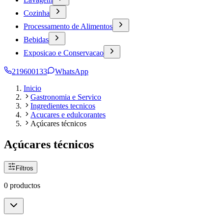
Cozinha
Processamento de Alimentos
Bebidas
Exposicao e Conservacao
219600133
WhatsApp
Inicio
Gastronomia e Servico
Ingredientes tecnicos
Acucares e edulcorantes
Açúcares técnicos
Açúcares técnicos
Filtros
0 productos