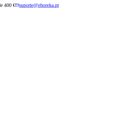
 de 400 €
suporte@ehoreka.pt