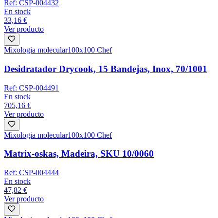
Ref:
CSP-004432
En stock
33,16 €
Ver producto
Mixologia molecular
100x100 Chef
Desidratador Drycook, 15 Bandejas, Inox, 70/1001
Ref:
CSP-004491
En stock
705,16 €
Ver producto
Mixologia molecular
100x100 Chef
Matrix-oskas, Madeira, SKU 10/0060
Ref:
CSP-004444
En stock
47,82 €
Ver producto