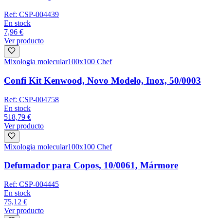
Ref:
CSP-004439
En stock
7,96 €
Ver producto
Mixologia molecular
100x100 Chef
Confi Kit Kenwood, Novo Modelo, Inox, 50/0003
Ref:
CSP-004758
En stock
518,79 €
Ver producto
Mixologia molecular
100x100 Chef
Defumador para Copos, 10/0061, Mármore
Ref:
CSP-004445
En stock
75,12 €
Ver producto