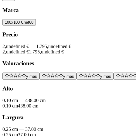
Marca
100x100 Chef
68
Precio
2,undefined €
—
1.795,undefined €
2,undefined €
1.795,undefined €
Valoraciones
y mas
y mas
y mas
Alto
0.10 cm
—
438.00 cm
0.10 cm
438.00 cm
Largura
0.25 cm
—
37.00 cm
0.25 cm
37.00 cm