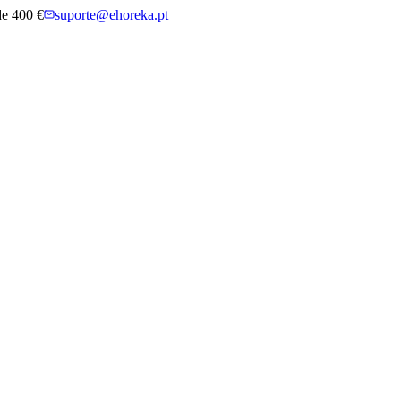
 de 400 €
suporte@ehoreka.pt