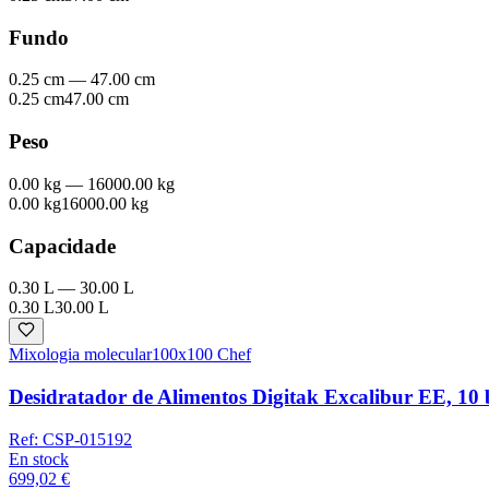
Fundo
0.25 cm
—
47.00 cm
0.25 cm
47.00 cm
Peso
0.00 kg
—
16000.00 kg
0.00 kg
16000.00 kg
Capacidade
0.30 L
—
30.00 L
0.30 L
30.00 L
Mixologia molecular
100x100 Chef
Desidratador de Alimentos Digitak Excalibur EE, 10 
Ref:
CSP-015192
En stock
699,02 €