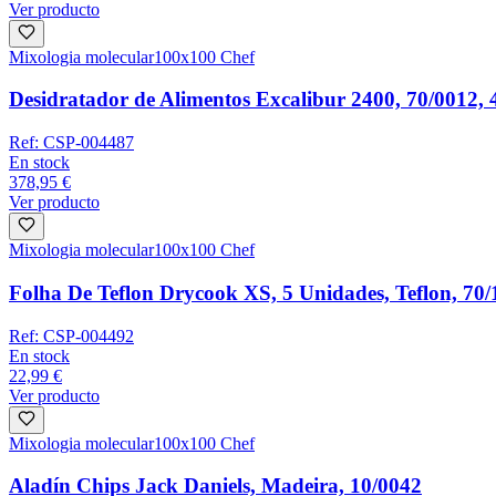
Ver producto
Mixologia molecular
100x100 Chef
Desidratador de Alimentos Excalibur 2400, 70/0012,
Ref:
CSP-004487
En stock
378,95 €
Ver producto
Mixologia molecular
100x100 Chef
Folha De Teflon Drycook XS, 5 Unidades, Teflon, 70
Ref:
CSP-004492
En stock
22,99 €
Ver producto
Mixologia molecular
100x100 Chef
Aladín Chips Jack Daniels, Madeira, 10/0042