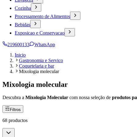
Cozinha
Processamento de Alimentos
Bebidas
Exposicao e Conservacao
219600133
WhatsApp
Inicio
Gastronomia e Servico
Coquetelaria e bar
Mixologia molecular
Mixologia molecular
Descubra a
Mixologia Molecular
com nossa seleção de
produtos p
Filtros
68 productos