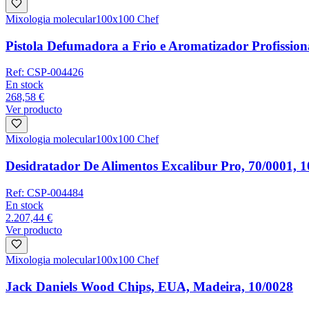
Mixologia molecular
100x100 Chef
Pistola Defumadora a Frio e Aromatizador Profission
Ref:
CSP-004426
En stock
268,58 €
Ver producto
Mixologia molecular
100x100 Chef
Desidratador De Alimentos Excalibur Pro, 70/0001, 1
Ref:
CSP-004484
En stock
2.207,44 €
Ver producto
Mixologia molecular
100x100 Chef
Jack Daniels Wood Chips, EUA, Madeira, 10/0028