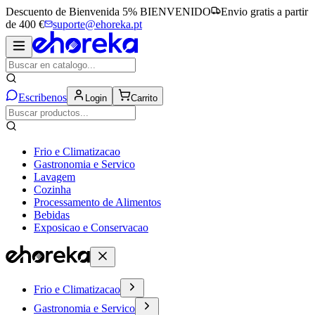
Descuento de Bienvenida 5%
BIENVENIDO
Envio gratis a partir
de 400 €
suporte@ehoreka.pt
Escribenos
Login
Carrito
Frio e Climatizacao
Gastronomia e Servico
Lavagem
Cozinha
Processamento de Alimentos
Bebidas
Exposicao e Conservacao
Frio e Climatizacao
Gastronomia e Servico