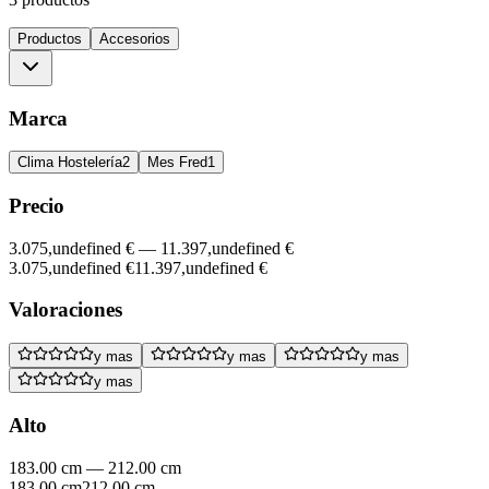
Productos
Accesorios
Marca
Clima Hostelería
2
Mes Fred
1
Precio
3.075,undefined €
—
11.397,undefined €
3.075,undefined €
11.397,undefined €
Valoraciones
y mas
y mas
y mas
y mas
Alto
183.00 cm
—
212.00 cm
183.00 cm
212.00 cm