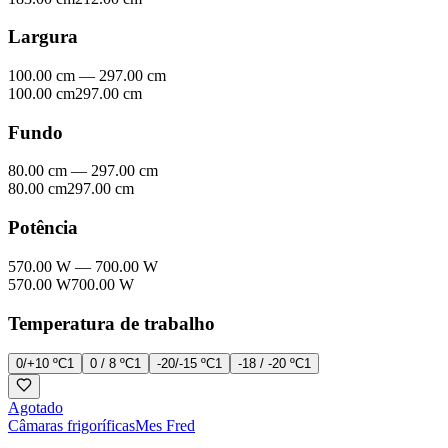
Largura
100.00 cm
—
297.00 cm
100.00 cm
297.00 cm
Fundo
80.00 cm
—
297.00 cm
80.00 cm
297.00 cm
Potência
570.00 W
—
700.00 W
570.00 W
700.00 W
Temperatura de trabalho
0/+10 ºC
1
0 / 8 ºC
1
-20/-15 ºC
1
-18 / -20 ºC
1
Agotado
Câmaras frigoríficas
Mes Fred