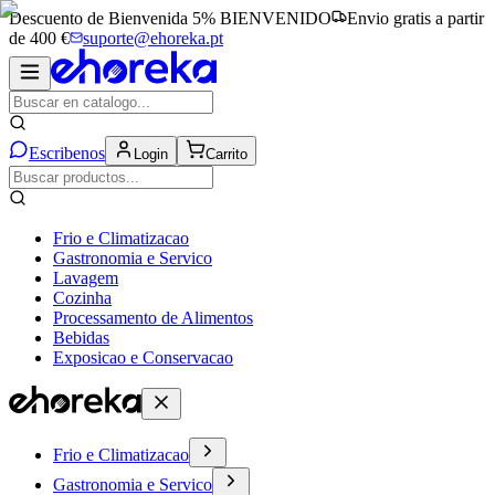
Descuento de Bienvenida 5%
BIENVENIDO
Envio gratis a partir
de 400 €
suporte@ehoreka.pt
Escribenos
Login
Carrito
Frio e Climatizacao
Gastronomia e Servico
Lavagem
Cozinha
Processamento de Alimentos
Bebidas
Exposicao e Conservacao
Frio e Climatizacao
Gastronomia e Servico