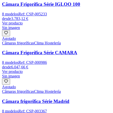
Câmara Frigorífica Série IGLOO 100
8
modelos
Ref:
CSP-005233
desde
3.783,12 €
Ver producto
Sin imagen
Agotado
Câmaras frigoríficas
Clima Hostelería
Câmara Frigorífica Série CAMARA
8
modelos
Ref:
CSP-000986
desde
6.047,66 €
Ver producto
Sin imagen
Agotado
Câmaras frigoríficas
Clima Hostelería
Câmara frigorífica Série Madrid
8
modelos
Ref:
CSP-003367