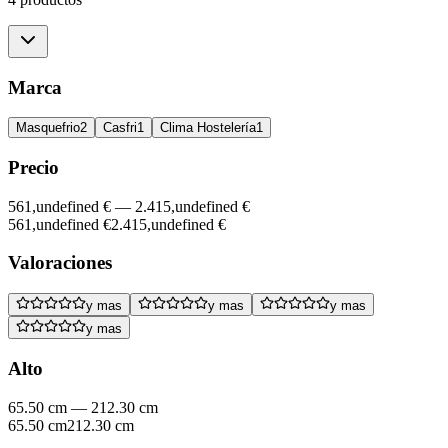
Marca
Masquefrio
2
Casfri
1
Clima Hostelería
1
Precio
561,undefined €
—
2.415,undefined €
561,undefined €
2.415,undefined €
Valoraciones
y mas
y mas
y mas
y mas
Alto
65.50 cm
—
212.30 cm
65.50 cm
212.30 cm