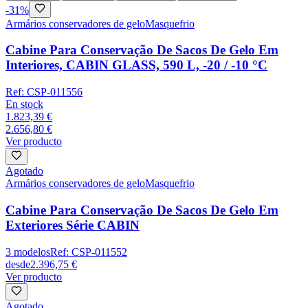
-
31
%
Armários conservadores de gelo
Masquefrio
Cabine Para Conservação De Sacos De Gelo Em
Interiores, CABIN GLASS, 590 L, -20 / -10 °C
Ref:
CSP-011556
En stock
1.823,39 €
2.656,80 €
Ver producto
Agotado
Armários conservadores de gelo
Masquefrio
Cabine Para Conservação De Sacos De Gelo Em
Exteriores Série CABIN
3
modelos
Ref:
CSP-011552
desde
2.396,75 €
Ver producto
Agotado