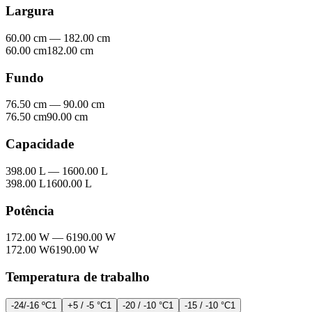
Largura
60.00 cm
—
182.00 cm
60.00 cm
182.00 cm
Fundo
76.50 cm
—
90.00 cm
76.50 cm
90.00 cm
Capacidade
398.00 L
—
1600.00 L
398.00 L
1600.00 L
Potência
172.00 W
—
6190.00 W
172.00 W
6190.00 W
Temperatura de trabalho
-24/-16 ºC
1
+5 / -5 °C
1
-20 / -10 °C
1
-15 / -10 °C
1