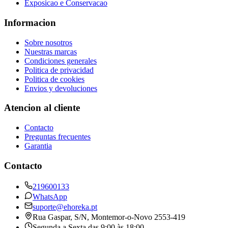
Exposicao e Conservacao
Informacion
Sobre nosotros
Nuestras marcas
Condiciones generales
Politica de privacidad
Politica de cookies
Envios y devoluciones
Atencion al cliente
Contacto
Preguntas frecuentes
Garantia
Contacto
219600133
WhatsApp
suporte@ehoreka.pt
Rua Gaspar, S/N
, Montemor-o-Novo
2553-419
Segunda a Sexta das 9:00 às 18:00