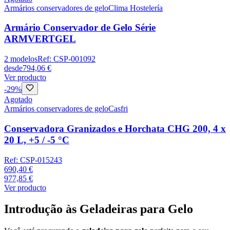
Armários conservadores de gelo
Clima Hostelería
Armário Conservador de Gelo Série
ARMVERTGEL
2
modelos
Ref:
CSP-001092
desde
794,06 €
Ver producto
-
29
%
Agotado
Armários conservadores de gelo
Casfri
Conservadora Granizados e Horchata CHG 200, 4 x
20 L, +5 / -5 °C
Ref:
CSP-015243
690,40 €
977,85 €
Ver producto
Introdução às Geladeiras para Gelo