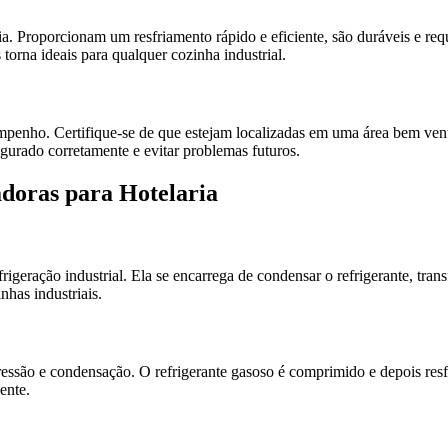
ria. Proporcionam um resfriamento rápido e eficiente, são duráveis e 
torna ideais para qualquer cozinha industrial.
empenho. Certifique-se de que estejam localizadas em uma área bem ven
nfigurado corretamente e evitar problemas futuros.
doras para Hotelaria
geração industrial. Ela se encarrega de condensar o refrigerante, tran
has industriais.
ssão e condensação. O refrigerante gasoso é comprimido e depois resf
ente.