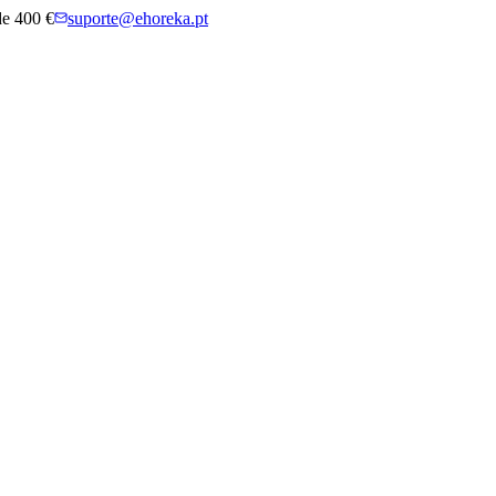
 de 400 €
suporte@ehoreka.pt