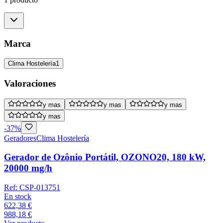
Marca
Clima Hostelería
1
Valoraciones
y mas
y mas
y mas
y mas
-
37
%
Geradores
Clima Hostelería
Gerador de Ozônio Portátil, OZONO20, 180 kW,
20000 mg/h
Ref:
CSP-013751
En stock
622,38 €
988,18 €