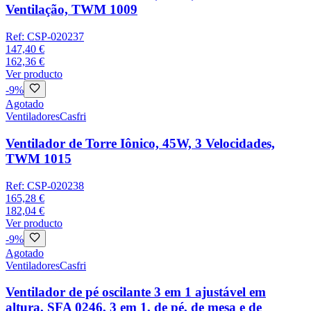
Ventilação, TWM 1009
Ref:
CSP-020237
147,40 €
162,36 €
Ver producto
-
9
%
Agotado
Ventiladores
Casfri
Ventilador de Torre Iônico, 45W, 3 Velocidades,
TWM 1015
Ref:
CSP-020238
165,28 €
182,04 €
Ver producto
-
9
%
Agotado
Ventiladores
Casfri
Ventilador de pé oscilante 3 em 1 ajustável em
altura, SFA 0246, 3 em 1, de pé, de mesa e de