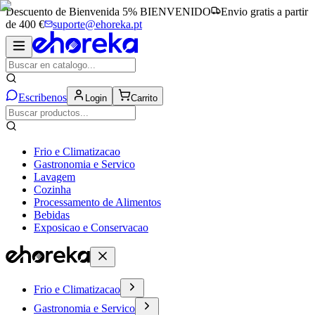
Descuento de Bienvenida 5%
BIENVENIDO
Envio gratis a partir
de 400 €
suporte@ehoreka.pt
Escribenos
Login
Carrito
Frio e Climatizacao
Gastronomia e Servico
Lavagem
Cozinha
Processamento de Alimentos
Bebidas
Exposicao e Conservacao
Frio e Climatizacao
Gastronomia e Servico