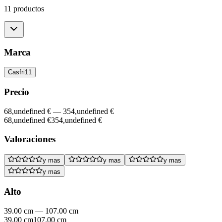
11 productos
Marca
Casfri
11
Precio
68,undefined €
—
354,undefined €
68,undefined €
354,undefined €
Valoraciones
y mas
y mas
y mas
y mas
Alto
39.00 cm
—
107.00 cm
39.00 cm
107.00 cm