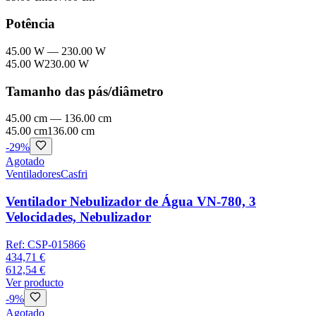
Potência
45.00 W
—
230.00 W
45.00 W
230.00 W
Tamanho das pás/diâmetro
45.00 cm
—
136.00 cm
45.00 cm
136.00 cm
-
29
%
Agotado
Ventiladores
Casfri
Ventilador Nebulizador de Água VN-780, 3
Velocidades, Nebulizador
Ref:
CSP-015866
434,71 €
612,54 €
Ver producto
-
9
%
Agotado