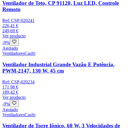
Ventilador de Teto, CP 91120, Luz LED, Controle
Remoto
Ref:
CSP-020241
226,41 €
249,69 €
Ver producto
-
9
%
Agotado
Ventiladores
Casfri
Ventilador Industrial Grande Vazão E Potência,
PWM-2147, 130 W, 45 cm
Ref:
CSP-020234
171,98 €
189,42 €
Ver producto
-
9
%
Agotado
Ventiladores
Casfri
Ventilador de Torre Iônico, 60 W, 3 Velocidades de