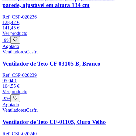
parede, ajustável em altura 134 cm
Ref:
CSP-020236
128,42 €
141,45 €
Ver producto
-
9
%
Agotado
Ventiladores
Casfri
Ventilador de Teto CF 03105 B, Branco
Ref:
CSP-020239
95,04 €
104,55 €
Ver producto
-
9
%
Agotado
Ventiladores
Casfri
Ventilador de Teto CF-01105, Ouro Velho
Ref:
CSP-020240