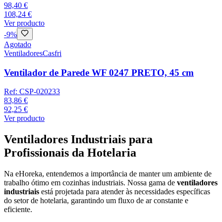
98,40 €
108,24 €
Ver producto
-
9
%
Agotado
Ventiladores
Casfri
Ventilador de Parede WF 0247 PRETO, 45 cm
Ref:
CSP-020233
83,86 €
92,25 €
Ver producto
Ventiladores Industriais para
Profissionais da Hotelaria
Na eHoreka, entendemos a importância de manter um ambiente de
trabalho ótimo em cozinhas industriais. Nossa gama de
ventiladores
industriais
está projetada para atender às necessidades específicas
do setor de hotelaria, garantindo um fluxo de ar constante e
eficiente.