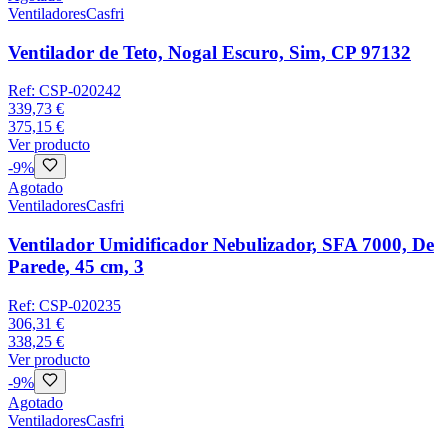
Ventiladores
Casfri
Ventilador de Teto, Nogal Escuro, Sim, CP 97132
Ref:
CSP-020242
339,73 €
375,15 €
Ver producto
-
9
%
Agotado
Ventiladores
Casfri
Ventilador Umidificador Nebulizador, SFA 7000, De
Parede, 45 cm, 3
Ref:
CSP-020235
306,31 €
338,25 €
Ver producto
-
9
%
Agotado
Ventiladores
Casfri