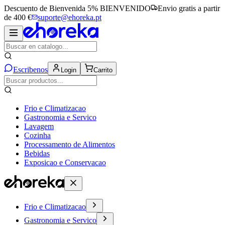
Descuento de Bienvenida 5%
BIENVENIDO
Envio gratis a partir
de 400 €
suporte@ehoreka.pt
Escribenos
Login
Carrito
Frio e Climatizacao
Gastronomia e Servico
Lavagem
Cozinha
Processamento de Alimentos
Bebidas
Exposicao e Conservacao
Frio e Climatizacao
Gastronomia e Servico