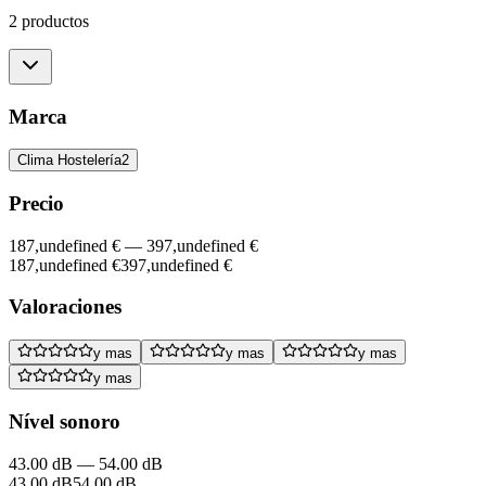
2 productos
Marca
Clima Hostelería
2
Precio
187,undefined €
—
397,undefined €
187,undefined €
397,undefined €
Valoraciones
y mas
y mas
y mas
y mas
Nível sonoro
43.00 dB
—
54.00 dB
43.00 dB
54.00 dB