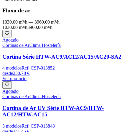
Fluxo de ar
1030.00 m³/h
—
3960.00 m³/h
1030.00 m³/h
3960.00 m³/h
Agotado
Cortinas de Ar
Clima Hostelería
Cortina Série HTW-AC9/AC12/AC15/AC20-SA2
4
modelos
Ref:
CSP-013852
desde
230,78 €
Ver producto
Agotado
Cortinas de Ar
Clima Hostelería
Cortina de Ar UV Série HTW-AC9/HTW-
AC12/HTW-AC15
3
modelos
Ref:
CSP-013848
desde
341,45 €