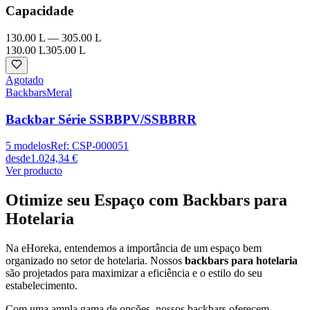
Capacidade
130.00 L
—
305.00 L
130.00 L
305.00 L
Agotado
Backbars
Meral
Backbar Série SSBBPV/SSBBRR
5
modelos
Ref:
CSP-000051
desde
1.024,34 €
Ver producto
Otimize seu Espaço com Backbars para
Hotelaria
Na eHoreka, entendemos a importância de um espaço bem
organizado no setor de hotelaria. Nossos
backbars para hotelaria
são projetados para maximizar a eficiência e o estilo do seu
estabelecimento.
Com uma ampla gama de opções, nossos backbars oferecem