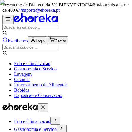
Descuento de Bienvenida 5%
BIENVENIDO
Envio gratis a partir
de 400 €
suporte@ehoreka.pt
Escribenos
Login
Carrito
Frio e Climatizacao
Gastronomia e Servico
Lavagem
Cozinha
Processamento de Alimentos
Bebidas
Exposicao e Conservacao
Frio e Climatizacao
Gastronomia e Servico