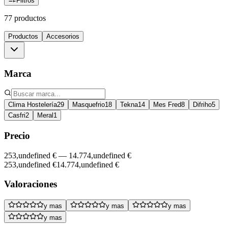
Filtros
77 productos
Productos
Accesorios
Marca
Clima Hostelería
29
Masquefrio
18
Tekna
14
Mes Fred
8
Difriho
5
Casfri
2
Meral
1
Precio
253,undefined €
—
14.774,undefined €
253,undefined €
14.774,undefined €
Valoraciones
y mas
y mas
y mas
y mas