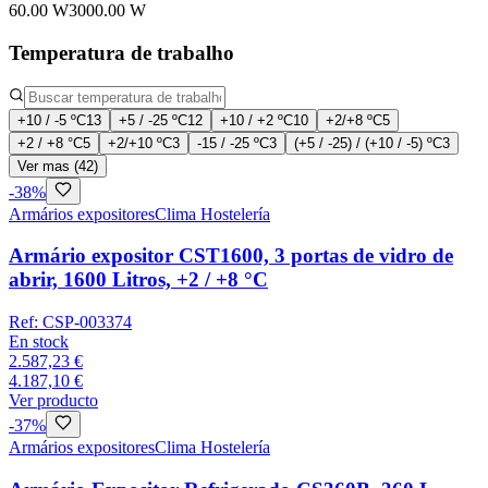
60.00 W
3000.00 W
Temperatura de trabalho
+10 / -5 ºC
13
+5 / -25 ºC
12
+10 / +2 ºC
10
+2/+8 ºC
5
+2 / +8 °C
5
+2/+10 ºC
3
-15 / -25 ºC
3
(+5 / -25) / (+10 / -5) ºC
3
Ver mas (42)
-
38
%
Armários expositores
Clima Hostelería
Armário expositor CST1600, 3 portas de vidro de
abrir, 1600 Litros, +2 / +8 °C
Ref:
CSP-003374
En stock
2.587,23 €
4.187,10 €
Ver producto
-
37
%
Armários expositores
Clima Hostelería