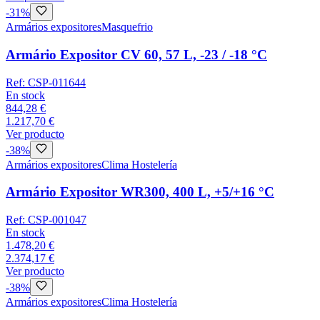
-
31
%
Armários expositores
Masquefrio
Armário Expositor CV 60, 57 L, -23 / -18 °C
Ref:
CSP-011644
En stock
844,28 €
1.217,70 €
Ver producto
-
38
%
Armários expositores
Clima Hostelería
Armário Expositor WR300, 400 L, +5/+16 °C
Ref:
CSP-001047
En stock
1.478,20 €
2.374,17 €
Ver producto
-
38
%
Armários expositores
Clima Hostelería