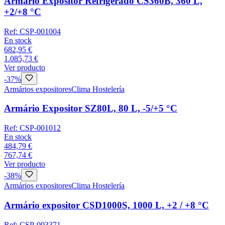
Armário Expositor Refrigerado CS360B, 360 L,
+2/+8 °C
Ref:
CSP-001004
En stock
682,95 €
1.085,73 €
Ver producto
-
37
%
Armários expositores
Clima Hostelería
Armário Expositor SZ80L, 80 L, -5/+5 °C
Ref:
CSP-001012
En stock
484,79 €
767,74 €
Ver producto
-
38
%
Armários expositores
Clima Hostelería
Armário expositor CSD1000S, 1000 L, +2 / +8 °C
Ref:
CSP-003371