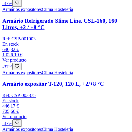
-
37
%
Armários expositores
Clima Hostelería
Armário Refrigerado Slime Line, CSL-160, 160
Litros, +2 / +8 °C
Ref:
CSP-001003
En stock
646,32 €
1.026,19 €
Ver producto
-
37
%
Armários expositores
Clima Hostelería
Armário expositor T-120, 120 L, +2/+8 °C
Ref:
CSP-003375
En stock
446,17 €
705,66 €
Ver producto
-
37
%
Armários expositores
Clima Hostelería