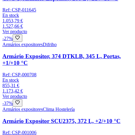
Ref:
CSP-011645
En stock
1.053,79 €
1.527,66 €
Ver producto
-
27
%
Armários expositores
Difriho
Armário Expositor, 374 DTKLB, 345 L, Portas,
+1/+10 °C
Ref:
CSP-000708
En stock
855,31 €
1.173,42 €
Ver producto
-
37
%
Armários expositores
Clima Hostelería
Armário Expositor SCU2375, 372 L, +2/+10 °C
Ref:
CSP-001006