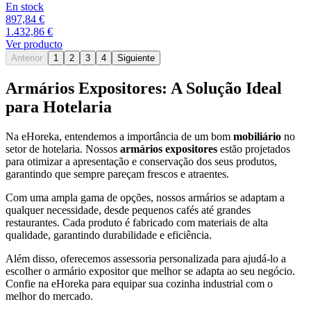
En stock
897,84 €
1.432,86 €
Ver producto
Anterior
1
2
3
4
Siguiente
Armários Expositores: A Solução Ideal
para Hotelaria
Na eHoreka, entendemos a importância de um bom
mobiliário
no
setor de hotelaria. Nossos
armários expositores
estão projetados
para otimizar a apresentação e conservação dos seus produtos,
garantindo que sempre pareçam frescos e atraentes.
Com uma ampla gama de opções, nossos armários se adaptam a
qualquer necessidade, desde pequenos cafés até grandes
restaurantes. Cada produto é fabricado com materiais de alta
qualidade, garantindo durabilidade e eficiência.
Além disso, oferecemos assessoria personalizada para ajudá-lo a
escolher o armário expositor que melhor se adapta ao seu negócio.
Confie na eHoreka para equipar sua cozinha industrial com o
melhor do mercado.