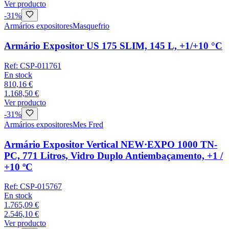
Ver producto
-
31
%
Armários expositores
Masquefrio
Armário Expositor US 175 SLIM, 145 L, +1/+10 °C
Ref:
CSP-011761
En stock
810,16 €
1.168,50 €
Ver producto
-
31
%
Armários expositores
Mes Fred
Armário Expositor Vertical NEW·EXPO 1000 TN-
PC, 771 Litros, Vidro Duplo Antiembaçamento, +1 /
+10 ºC
Ref:
CSP-015767
En stock
1.765,09 €
2.546,10 €
Ver producto