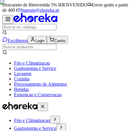
Descuento de Bienvenida 5%
BIENVENIDO
Envio gratis a partir
de 400 €
suporte@ehoreka.pt
Escribenos
Login
Carrito
Frio e Climatizacao
Gastronomia e Servico
Lavagem
Cozinha
Processamento de Alimentos
Bebidas
Exposicao e Conservacao
Frio e Climatizacao
Gastronomia e Servico