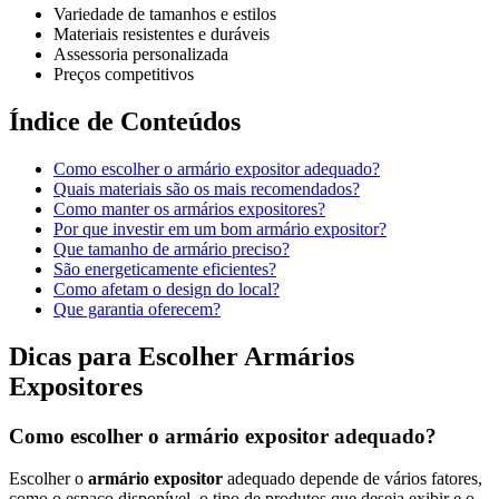
Variedade de tamanhos e estilos
Materiais resistentes e duráveis
Assessoria personalizada
Preços competitivos
Índice de Conteúdos
Como escolher o armário expositor adequado?
Quais materiais são os mais recomendados?
Como manter os armários expositores?
Por que investir em um bom armário expositor?
Que tamanho de armário preciso?
São energeticamente eficientes?
Como afetam o design do local?
Que garantia oferecem?
Dicas para Escolher Armários
Expositores
Como escolher o armário expositor adequado?
Escolher o
armário expositor
adequado depende de vários fatores,
como o espaço disponível, o tipo de produtos que deseja exibir e o