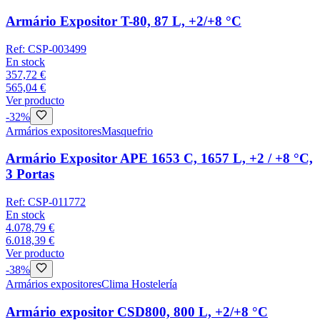
Armário Expositor T-80, 87 L, +2/+8 °C
Ref:
CSP-003499
En stock
357,72 €
565,04 €
Ver producto
-
32
%
Armários expositores
Masquefrio
Armário Expositor APE 1653 C, 1657 L, +2 / +8 °C,
3 Portas
Ref:
CSP-011772
En stock
4.078,79 €
6.018,39 €
Ver producto
-
38
%
Armários expositores
Clima Hostelería
Armário expositor CSD800, 800 L, +2/+8 °C