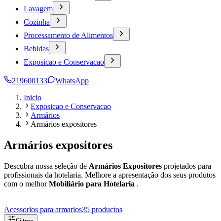
Lavagem
Cozinha
Processamento de Alimentos
Bebidas
Exposicao e Conservacao
219600133
WhatsApp
Inicio
Exposicao e Conservacao
Armários
Armários expositores
Armários expositores
Descubra nossa seleção de
Armários Expositores
projetados para
profissionais da hotelaria. Melhore a apresentação dos seus produtos
com o melhor
Mobiliário para Hotelaria
.
Acessorios para armarios
35
productos