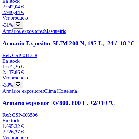
En stock
2.047,04 €
2.986,44 €
Ver producto
-
31
%
Armários expositores
Masquefrio
Armário Expositor SLIM 200 N, 197 L, -24 / -18 °C
Ref:
CSP-011758
En stock
1.675,26 €
2.437,86 €
Ver producto
-
38
%
Armários expositores
Clima Hostelería
Armário expositor RV800, 800 L, +2/+10 ºC
Ref:
CSP-003596
En stock
1.695,32 €
2.726,37 €
Ver producto