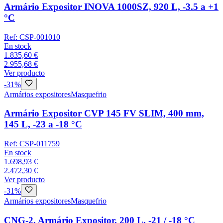
Armário Expositor INOVA 1000SZ, 920 L, -3.5 a +1
°C
Ref:
CSP-001010
En stock
1.835,60 €
2.955,68 €
Ver producto
-
31
%
Armários expositores
Masquefrio
Armário Expositor CVP 145 FV SLIM, 400 mm,
145 L, -23 a -18 °C
Ref:
CSP-011759
En stock
1.698,93 €
2.472,30 €
Ver producto
-
31
%
Armários expositores
Masquefrio
CNG-2, Armário Expositor, 200 L, -21 / -18 °C