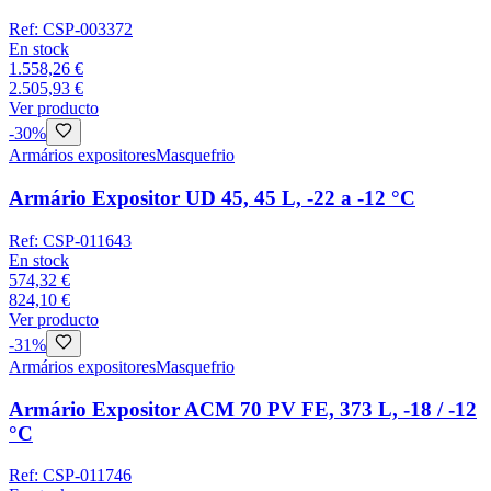
Ref:
CSP-003372
En stock
1.558,26 €
2.505,93 €
Ver producto
-
30
%
Armários expositores
Masquefrio
Armário Expositor UD 45, 45 L, -22 a -12 °C
Ref:
CSP-011643
En stock
574,32 €
824,10 €
Ver producto
-
31
%
Armários expositores
Masquefrio
Armário Expositor ACM 70 PV FE, 373 L, -18 / -12
°C
Ref:
CSP-011746