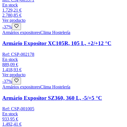
En stock
1.729,21 €
2.780,85 €
Ver producto
-
37
%
Armários expositores
Clima Hostelería
Armário Expositor XC105R, 105 L, +2/+12 °C
Ref:
CSP-002178
En stock
889,09 €
1.418,93 €
Ver producto
-
37
%
Armários expositores
Clima Hostelería
Armário Expositor SZ360, 360 L, -5/+5 °C
Ref:
CSP-001005
En stock
933,95 €
1.492,41 €