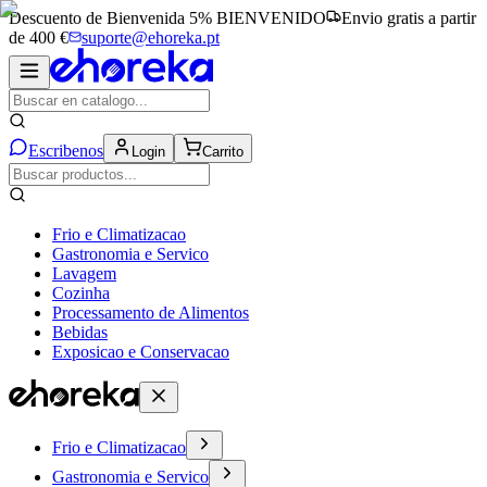
Descuento de Bienvenida 5%
BIENVENIDO
Envio gratis a partir
de 400 €
suporte@ehoreka.pt
Escribenos
Login
Carrito
Frio e Climatizacao
Gastronomia e Servico
Lavagem
Cozinha
Processamento de Alimentos
Bebidas
Exposicao e Conservacao
Frio e Climatizacao
Gastronomia e Servico