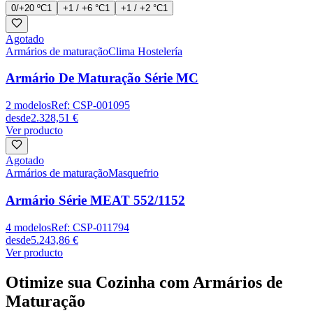
0/+20 ºC
1
+1 / +6 °C
1
+1 / +2 °C
1
Agotado
Armários de maturação
Clima Hostelería
Armário De Maturação Série MC
2
modelos
Ref:
CSP-001095
desde
2.328,51 €
Ver producto
Agotado
Armários de maturação
Masquefrio
Armário Série MEAT 552/1152
4
modelos
Ref:
CSP-011794
desde
5.243,86 €
Ver producto
Otimize sua Cozinha com Armários de
Maturação