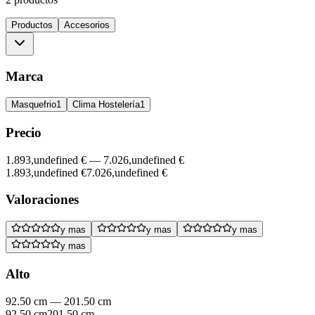
Productos
Accesorios
Marca
Masquefrio
1
Clima Hostelería
1
Precio
1.893,undefined €
—
7.026,undefined €
1.893,undefined €
7.026,undefined €
Valoraciones
y mas
y mas
y mas
y mas
Alto
92.50 cm
—
201.50 cm
92.50 cm
201.50 cm