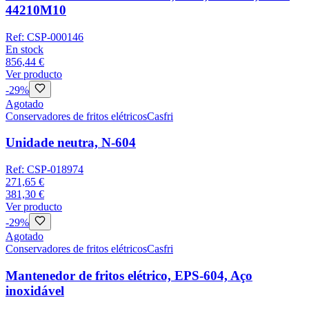
44210M10
Ref:
CSP-000146
En stock
856,44 €
Ver producto
-
29
%
Agotado
Conservadores de fritos elétricos
Casfri
Unidade neutra, N-604
Ref:
CSP-018974
271,65 €
381,30 €
Ver producto
-
29
%
Agotado
Conservadores de fritos elétricos
Casfri
Mantenedor de fritos elétrico, EPS-604, Aço
inoxidável