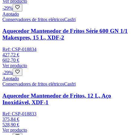
Ver producto
-
29
%
Agotado
Conservadores de fritos elétricos
Casfri
Aquecedor Mantenedor de Fritos Série 600 GN 1/1
Makexpres, 15 L, XDF-2
Ref:
CSP-018834
427,72 €
602,70 €
Ver producto
-
29
%
Agotado
Conservadores de fritos elétricos
Casfri
Aquecedor Mantenedor de Fritos, 12 L, Aço
Inoxidável, XDF-1
Ref:
CSP-018833
375,84 €
528,90 €
Ver producto