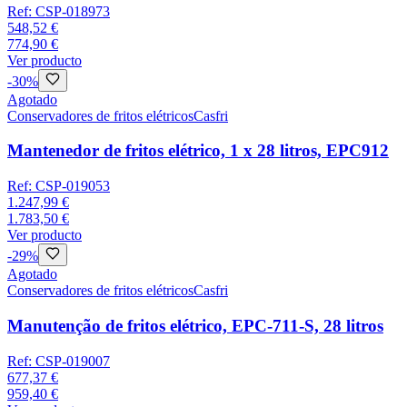
Ref:
CSP-018973
548,52 €
774,90 €
Ver producto
-
30
%
Agotado
Conservadores de fritos elétricos
Casfri
Mantenedor de fritos elétrico, 1 x 28 litros, EPC912
Ref:
CSP-019053
1.247,99 €
1.783,50 €
Ver producto
-
29
%
Agotado
Conservadores de fritos elétricos
Casfri
Manutenção de fritos elétrico, EPC-711-S, 28 litros
Ref:
CSP-019007
677,37 €
959,40 €