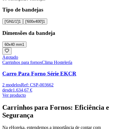
Tipo de bandejas
['GN1/1']
1
['600x400']
1
Dimensões da bandeja
60x40 mm
1
Agotado
Carrinhos para fornos
Clima Hostelería
Carro Para Forno Série EKCR
2
modelos
Ref:
CSP-003662
desde
1.634,67 €
Ver producto
Carrinhos para Fornos: Eficiência e
Segurança
Na eHoreka, entendemos a importância de contar com