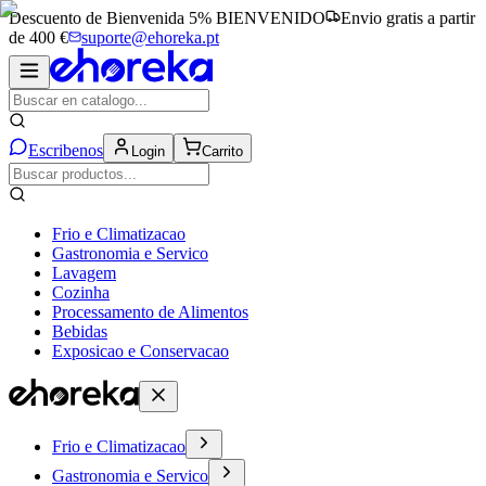
Descuento de Bienvenida 5%
BIENVENIDO
Envio gratis a partir
de 400 €
suporte@ehoreka.pt
Escribenos
Login
Carrito
Frio e Climatizacao
Gastronomia e Servico
Lavagem
Cozinha
Processamento de Alimentos
Bebidas
Exposicao e Conservacao
Frio e Climatizacao
Gastronomia e Servico