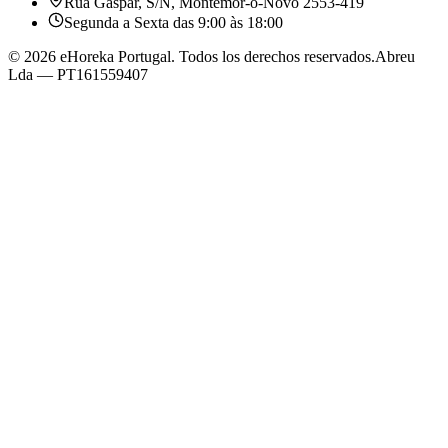
Rua Gaspar, S/N
, Montemor-o-Novo
2553-419
Segunda a Sexta das 9:00 às 18:00
©
2026
eHoreka Portugal
. Todos los derechos reservados.
Abreu
Lda
— PT161559407