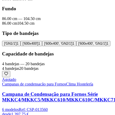
Fundo
86.00 cm
—
104.50 cm
86.00 cm
104.50 cm
Tipo de bandejas
['GN1/1']
1
['600x400']
1
['600x400', 'GN2/1']
1
['600x400', 'GN1/1']
1
Capacidade de bandejas
4 bandejas
—
20 bandejas
4 bandejas
20 bandejas
Agotado
Campanas de condensação para Fornos
Clima Hostelería
Campana de Condensação para Fornos Série
MKKC4/MKKC5/MKKC610/MKKC610C/MKKC71
6
modelos
Ref:
CSP-013560
desde
1.397,75 €