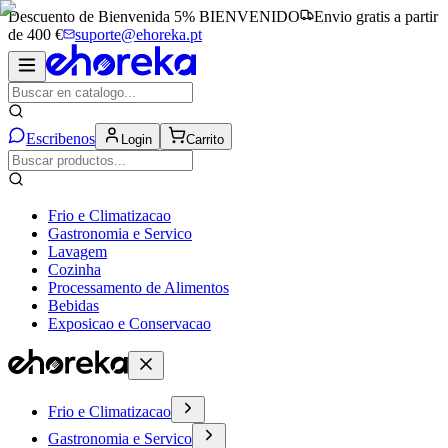
Descuento de Bienvenida 5%
BIENVENIDO
Envio gratis a partir
de 400 €
suporte@ehoreka.pt
Escribenos
Login
Carrito
Frio e Climatizacao
Gastronomia e Servico
Lavagem
Cozinha
Processamento de Alimentos
Bebidas
Exposicao e Conservacao
Frio e Climatizacao
Gastronomia e Servico