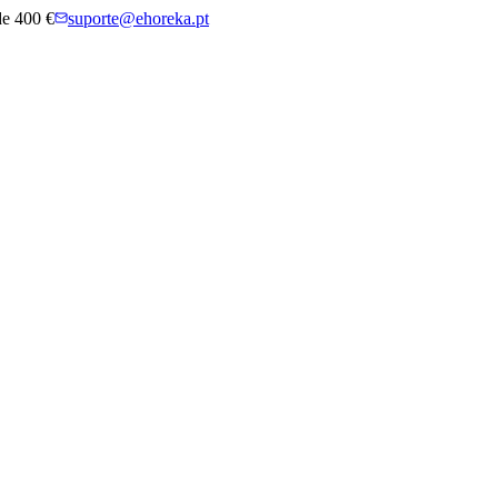
 de 400 €
suporte@ehoreka.pt