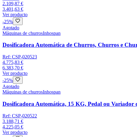
2.109,87 €
3.401,63 €
Ver producto
-
25
%
Agotado
Máquinas de churros
Inhospan
Dosificadora Automática de Churros, Churros e Ch
Ref:
CSP-020523
4.775,83 €
6.383,70 €
Ver producto
-
25
%
Agotado
Máquinas de churros
Inhospan
Dosificadora Automática, 15 KG, Pedal ou Variador
Ref:
CSP-020522
3.188,71 €
4.225,05 €
Ver producto