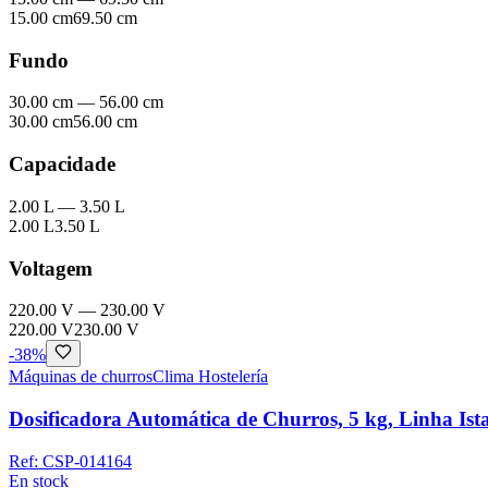
15.00 cm
69.50 cm
Fundo
30.00 cm
—
56.00 cm
30.00 cm
56.00 cm
Capacidade
2.00 L
—
3.50 L
2.00 L
3.50 L
Voltagem
220.00 V
—
230.00 V
220.00 V
230.00 V
-
38
%
Máquinas de churros
Clima Hostelería
Dosificadora Automática de Churros, 5 kg, Linha 
Ref:
CSP-014164
En stock