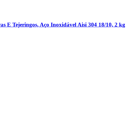
 E Tejeringos, Aço Inoxidável Aisi 304 18/10, 2 kg