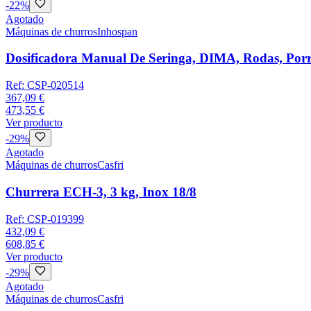
-
22
%
Agotado
Máquinas de churros
Inhospan
Dosificadora Manual De Seringa, DIMA, Rodas, Porras
Ref:
CSP-020514
367,09 €
473,55 €
Ver producto
-
29
%
Agotado
Máquinas de churros
Casfri
Churrera ECH-3, 3 kg, Inox 18/8
Ref:
CSP-019399
432,09 €
608,85 €
Ver producto
-
29
%
Agotado
Máquinas de churros
Casfri