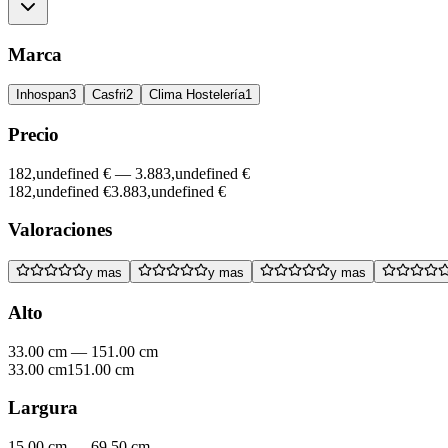
Marca
Inhospan
3
Casfri
2
Clima Hostelería
1
Precio
182,undefined €
—
3.883,undefined €
182,undefined €
3.883,undefined €
Valoraciones
y mas
y mas
y mas
Alto
33.00 cm
—
151.00 cm
33.00 cm
151.00 cm
Largura
15.00 cm
—
69.50 cm