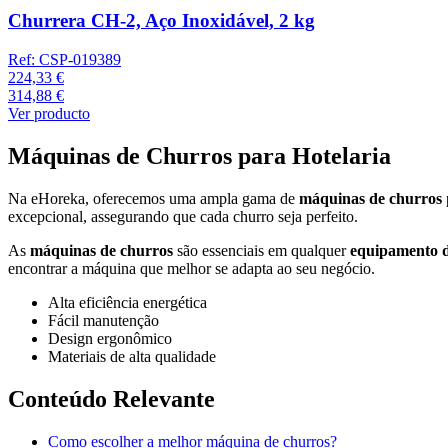
Churrera CH-2, Aço Inoxidável, 2 kg
Ref:
CSP-019389
224,33 €
314,88 €
Ver producto
Máquinas de Churros para Hotelaria
Na eHoreka, oferecemos uma ampla gama de
máquinas de churros
excepcional, assegurando que cada churro seja perfeito.
As
máquinas de churros
são essenciais em qualquer
equipamento d
encontrar a máquina que melhor se adapta ao seu negócio.
Alta eficiência energética
Fácil manutenção
Design ergonômico
Materiais de alta qualidade
Conteúdo Relevante
Como escolher a melhor máquina de churros?