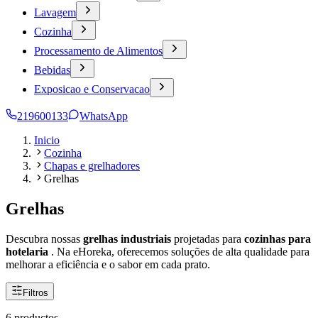
Lavagem
Cozinha
Processamento de Alimentos
Bebidas
Exposicao e Conservacao
219600133
WhatsApp
Inicio
Cozinha
Chapas e grelhadores
Grelhas
Grelhas
Descubra nossas
grelhas industriais
projetadas para
cozinhas para
hotelaria
. Na eHoreka, oferecemos soluções de alta qualidade para
melhorar a eficiência e o sabor em cada prato.
Filtros
6 productos