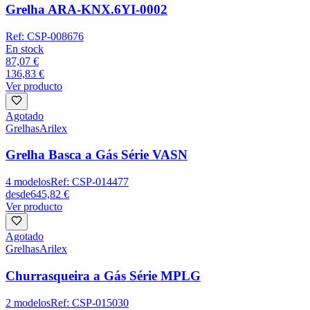
Grelha ARA-KNX.6YI-0002
Ref:
CSP-008676
En stock
87,07 €
136,83 €
Ver producto
Agotado
Grelhas
Arilex
Grelha Basca a Gás Série VASN
4
modelos
Ref:
CSP-014477
desde
645,82 €
Ver producto
Agotado
Grelhas
Arilex
Churrasqueira a Gás Série MPLG
2
modelos
Ref:
CSP-015030