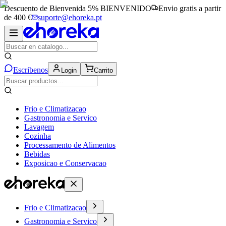
Descuento de Bienvenida 5%
BIENVENIDO
Envio gratis a partir
de 400 €
suporte@ehoreka.pt
Escribenos
Login
Carrito
Frio e Climatizacao
Gastronomia e Servico
Lavagem
Cozinha
Processamento de Alimentos
Bebidas
Exposicao e Conservacao
Frio e Climatizacao
Gastronomia e Servico