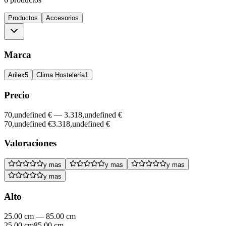
Productos
Accesorios
Marca
Arilex
5
Clima Hostelería
1
Precio
70,undefined €
—
3.318,undefined €
70,undefined €
3.318,undefined €
Valoraciones
y mas
y mas
y mas
y mas
Alto
25.00 cm
—
85.00 cm
25.00 cm
85.00 cm