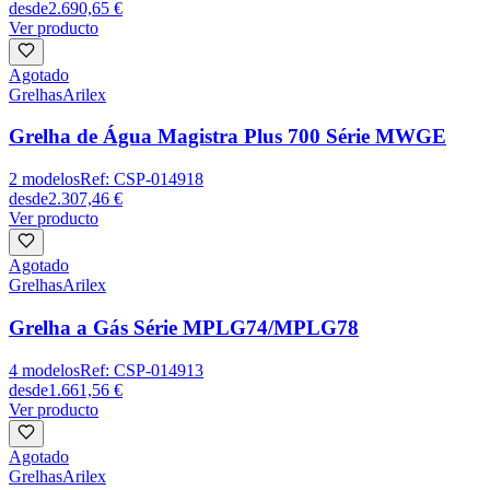
desde
2.690,65 €
Ver producto
Agotado
Grelhas
Arilex
Grelha de Água Magistra Plus 700 Série MWGE
2
modelos
Ref:
CSP-014918
desde
2.307,46 €
Ver producto
Agotado
Grelhas
Arilex
Grelha a Gás Série MPLG74/MPLG78
4
modelos
Ref:
CSP-014913
desde
1.661,56 €
Ver producto
Agotado
Grelhas
Arilex