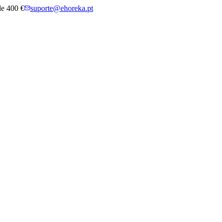
 de 400 €
suporte@ehoreka.pt