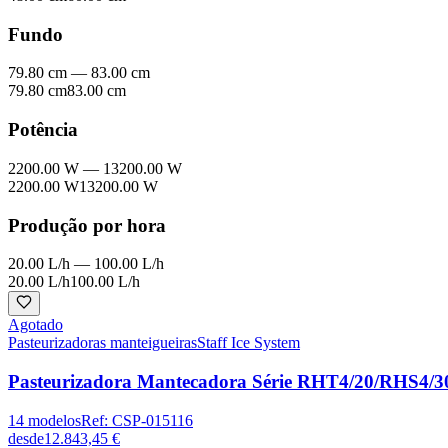
Fundo
79.80 cm
—
83.00 cm
79.80 cm
83.00 cm
Potência
2200.00 W
—
13200.00 W
2200.00 W
13200.00 W
Produção por hora
20.00 L/h
—
100.00 L/h
20.00 L/h
100.00 L/h
Agotado
Pasteurizadoras manteigueiras
Staff Ice System
Pasteurizadora Mantecadora Série RHT4/20/RHS4/3
14
modelos
Ref:
CSP-015116
desde
12.843,45 €