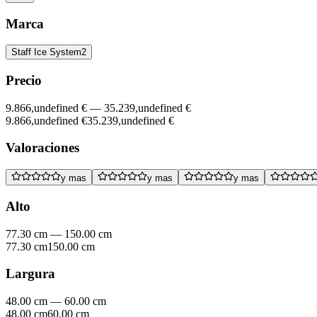
Marca
Staff Ice System
2
Precio
9.866,undefined €
—
35.239,undefined €
9.866,undefined €
35.239,undefined €
Valoraciones
y mas
y mas
y mas
Alto
77.30 cm
—
150.00 cm
77.30 cm
150.00 cm
Largura
48.00 cm
—
60.00 cm
48.00 cm
60.00 cm