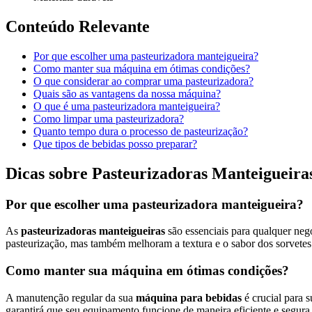
Conteúdo Relevante
Por que escolher uma pasteurizadora manteigueira?
Como manter sua máquina em ótimas condições?
O que considerar ao comprar uma pasteurizadora?
Quais são as vantagens da nossa máquina?
O que é uma pasteurizadora manteigueira?
Como limpar uma pasteurizadora?
Quanto tempo dura o processo de pasteurização?
Que tipos de bebidas posso preparar?
Dicas sobre Pasteurizadoras Manteigueira
Por que escolher uma pasteurizadora manteigueira?
As
pasteurizadoras manteigueiras
são essenciais para qualquer neg
pasteurização, mas também melhoram a textura e o sabor dos sorvetes 
Como manter sua máquina em ótimas condições?
A manutenção regular da sua
máquina para bebidas
é crucial para
garantirá que seu equipamento funcione de maneira eficiente e segura