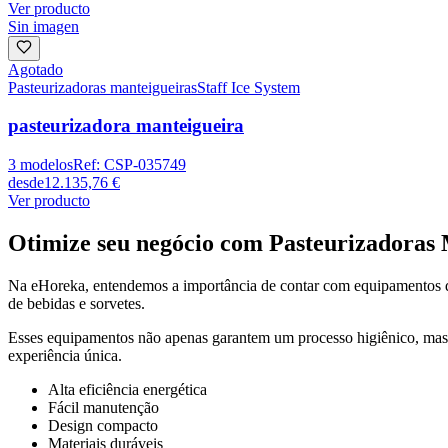
Ver producto
Sin imagen
Agotado
Pasteurizadoras manteigueiras
Staff Ice System
pasteurizadora manteigueira
3
modelos
Ref:
CSP-035749
desde
12.135,76 €
Ver producto
Otimize seu negócio com Pasteurizadoras 
Na eHoreka, entendemos a importância de contar com equipamentos de
de bebidas e sorvetes.
Esses equipamentos não apenas garantem um processo higiênico, mas
experiência única.
Alta eficiência energética
Fácil manutenção
Design compacto
Materiais duráveis