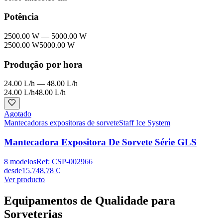
Potência
2500.00 W
—
5000.00 W
2500.00 W
5000.00 W
Produção por hora
24.00 L/h
—
48.00 L/h
24.00 L/h
48.00 L/h
Agotado
Mantecadoras expositoras de sorvete
Staff Ice System
Mantecadora Expositora De Sorvete Série GLS
8
modelos
Ref:
CSP-002966
desde
15.748,78 €
Ver producto
Equipamentos de Qualidade para
Sorveterias