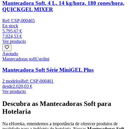
Mantecadora Soft, 4 L, 14 kg/hora, 180 cones/hora,
QUICKGEL MIXER
Ref:
CSP-000465
En stock
5.795,67 €
7.024,53 €
Ver producto
Agotado
Mantecadoras soft
Ugolini
Mantecadora Soft Série MiniGEL Plus
2
modelos
Ref:
CSP-000461
desde
2.020,03 €
Ver producto
Descubra as Mantecadoras Soft para
Hotelaria
Na eHoreka, entendemos a importância de oferecer produtos de
qualidade para a indústria de hotelaria. Nossas
Mantecadoras Soft