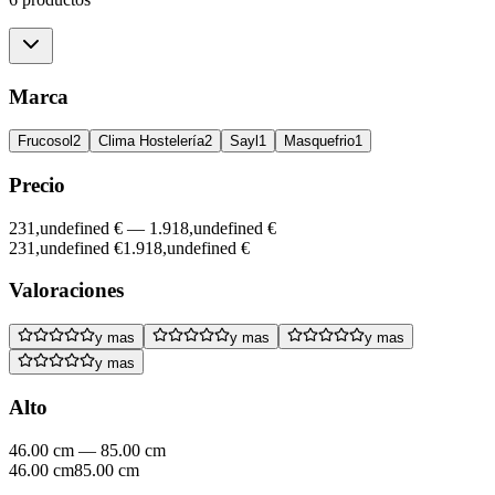
Marca
Frucosol
2
Clima Hostelería
2
Sayl
1
Masquefrio
1
Precio
231,undefined €
—
1.918,undefined €
231,undefined €
1.918,undefined €
Valoraciones
y mas
y mas
y mas
y mas
Alto
46.00 cm
—
85.00 cm
46.00 cm
85.00 cm