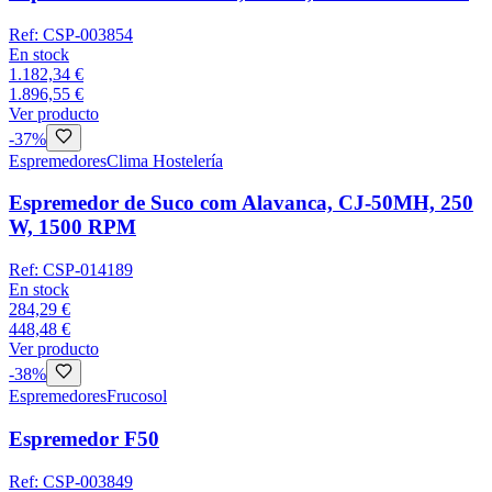
Ref:
CSP-003854
En stock
1.182,34 €
1.896,55 €
Ver producto
-
37
%
Espremedores
Clima Hostelería
Espremedor de Suco com Alavanca, CJ-50MH, 250
W, 1500 RPM
Ref:
CSP-014189
En stock
284,29 €
448,48 €
Ver producto
-
38
%
Espremedores
Frucosol
Espremedor F50
Ref:
CSP-003849