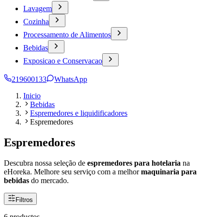
Lavagem
Cozinha
Processamento de Alimentos
Bebidas
Exposicao e Conservacao
219600133
WhatsApp
Inicio
Bebidas
Espremedores e liquidificadores
Espremedores
Espremedores
Descubra nossa seleção de
espremedores para hotelaria
na
eHoreka. Melhore seu serviço com a melhor
maquinaria para
bebidas
do mercado.
Filtros
6 productos