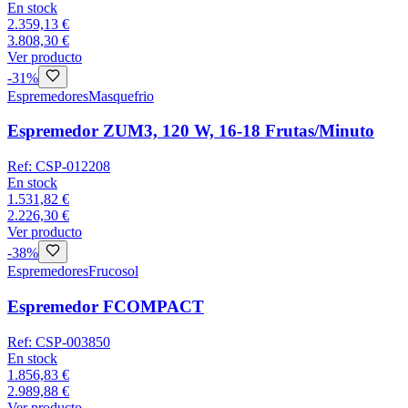
En stock
2.359,13 €
3.808,30 €
Ver producto
-
31
%
Espremedores
Masquefrio
Espremedor ZUM3, 120 W, 16-18 Frutas/Minuto
Ref:
CSP-012208
En stock
1.531,82 €
2.226,30 €
Ver producto
-
38
%
Espremedores
Frucosol
Espremedor FCOMPACT
Ref:
CSP-003850
En stock
1.856,83 €
2.989,88 €
Ver producto