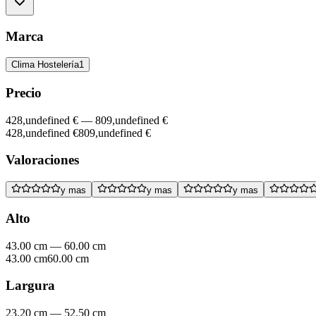
Marca
Clima Hostelería
1
Precio
428,undefined €
—
809,undefined €
428,undefined €
809,undefined €
Valoraciones
y mas
y mas
y mas
Alto
43.00 cm
—
60.00 cm
43.00 cm
60.00 cm
Largura
23.20 cm
—
52.50 cm