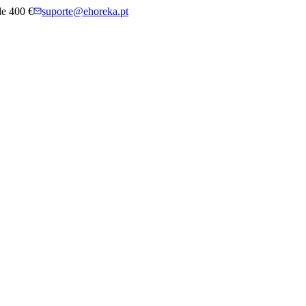
 de 400 €
suporte@ehoreka.pt