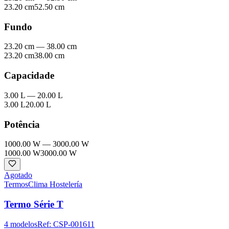
23.20 cm
52.50 cm
Fundo
23.20 cm
—
38.00 cm
23.20 cm
38.00 cm
Capacidade
3.00 L
—
20.00 L
3.00 L
20.00 L
Potência
1000.00 W
—
3000.00 W
1000.00 W
3000.00 W
Agotado
Termos
Clima Hostelería
Termo Série T
4
modelos
Ref:
CSP-001611