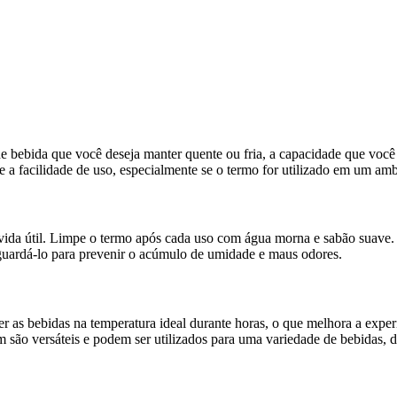
de bebida que você deseja manter quente ou fria, a capacidade que você 
 a facilidade de uso, especialmente se o termo for utilizado em um amb
 vida útil. Limpe o termo após cada uso com água morna e sabão suave.
 guardá-lo para prevenir o acúmulo de umidade e maus odores.
r as bebidas na temperatura ideal durante horas, o que melhora a experi
são versáteis e podem ser utilizados para uma variedade de bebidas, de