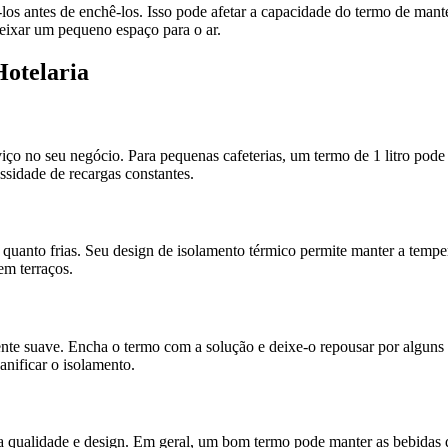
-los antes de enchê-los. Isso pode afetar a capacidade do termo de mant
deixar um pequeno espaço para o ar.
Hotelaria
o no seu negócio. Para pequenas cafeterias, um termo de 1 litro pode s
ssidade de recargas constantes.
quanto frias. Seu design de isolamento térmico permite manter a tempera
em terraços.
ente suave. Encha o termo com a solução e deixe-o repousar por alguns 
anificar o isolamento.
 qualidade e design. Em geral, um bom termo pode manter as bebidas qu