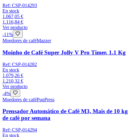
Ref:
CSP-014293
En stock
1.067,05 €
1.116,84 €
Ver producto
-
11
%
Moedores de café
Mazzer
Moinho de Café Super Jolly V Pro Timer, 1.1 Kg
Ref:
CSP-014282
En stock
1.079,26 €
1.210,32 €
Ver producto
-
4
%
Moedores de café
PuqPress
Prensador Automático de Café M3, Mais de 10 kg
de café por semana
Ref:
CSP-014294
En stock