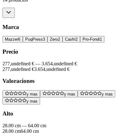
Marca
Mazzer
6
PuqPress
3
Zero
2
Casfri
2
Pro-Fondi
1
Precio
277,undefined €
—
3.654,undefined €
277,undefined €
3.654,undefined €
Valoraciones
y mas
y mas
y mas
y mas
Alto
28.00 cm
—
64.00 cm
28.00 cm
64.00 cm