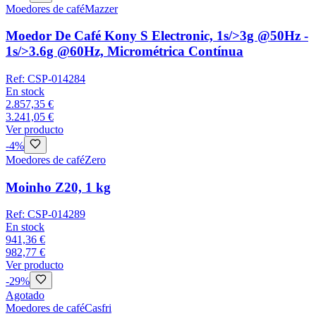
Moedores de café
Mazzer
Moedor De Café Kony S Electronic, 1s/>3g @50Hz -
1s/>3.6g @60Hz, Micrométrica Contínua
Ref:
CSP-014284
En stock
2.857,35 €
3.241,05 €
Ver producto
-
4
%
Moedores de café
Zero
Moinho Z20, 1 kg
Ref:
CSP-014289
En stock
941,36 €
982,77 €
Ver producto
-
29
%
Agotado
Moedores de café
Casfri