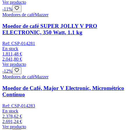
Ver producto
-
11
%
Moedores de café
Mazzer
Moedor de café SUPER JOLLY V PRO
ELECTRONIC, 350 Watt, 1.1 kg
Ref:
CSP-014281
En stock
1.811,48 €
2.041,80 €
Ver producto
-
12
%
Moedores de café
Mazzer
Moedor de Café, Major V Electronic, Micrométrico
Contínuo
Ref:
CSP-014283
En stock
2.378,62 €
2.691,24 €
Ver producto