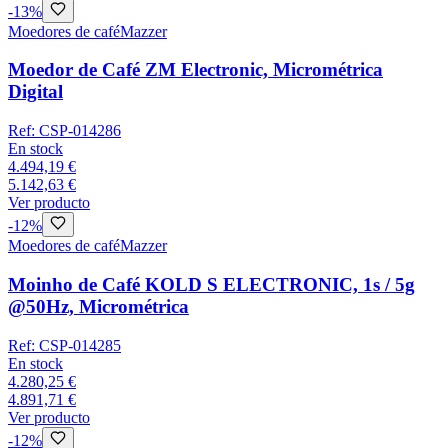
-
13
%
Moedores de café
Mazzer
Moedor de Café ZM Electronic, Micrométrica
Digital
Ref:
CSP-014286
En stock
4.494,19 €
5.142,63 €
Ver producto
-
12
%
Moedores de café
Mazzer
Moinho de Café KOLD S ELECTRONIC, 1s / 5g
@50Hz, Micrométrica
Ref:
CSP-014285
En stock
4.280,25 €
4.891,71 €
Ver producto
-
12
%