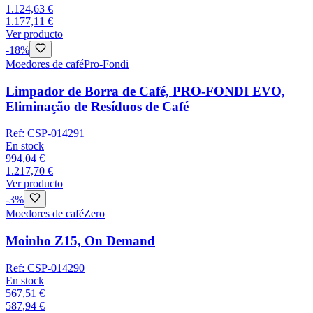
1.124,63 €
1.177,11 €
Ver producto
-
18
%
Moedores de café
Pro-Fondi
Limpador de Borra de Café, PRO-FONDI EVO,
Eliminação de Resíduos de Café
Ref:
CSP-014291
En stock
994,04 €
1.217,70 €
Ver producto
-
3
%
Moedores de café
Zero
Moinho Z15, On Demand
Ref:
CSP-014290
En stock
567,51 €
587,94 €