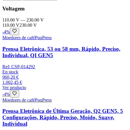
Voltagem
110.00 V
—
230.00 V
110.00 V
230.00 V
-
4
%
Moedores de café
PuqPress
Prensa Eletrônica, 53 ou 58 mm, Rápido, Preciso,
Individual, QI GEN5
Ref:
CSP-014292
En stock
960,20 €
1.002,45 €
Ver producto
-
4
%
Moedores de café
PuqPress
Prensa Eletrônica de Última Geração, Q2 GEN5, 5
Configurações, Rápido, Preciso, Moído, Suave,
Individual